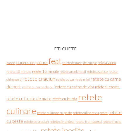
ETICHETE
feat
ciuperci de padure
reteta video
bacon
fructe de mare
idei simple
retete 15 minute
retete asiatice
retete
retete 10 minute
retete ardelenesti
retete craciun
retete cu carne
chinezesti
retete cu carne de miel
de porc
retete cu carne de vita
retete cu creveti
retete cu carne de pui
retete
retete cu fructe de mare
retete cu leurda
culinare
retete
retete culinare cu paste
retete culinare cu peste
cu peste
retete de craciun
retete din ardeal
retete frantuzesti
retete fructe
retete inedite