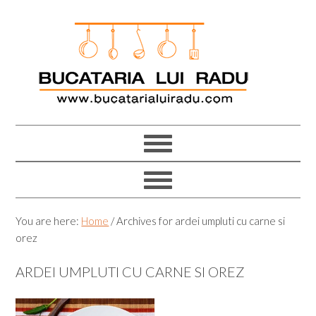
Skip
Skip
Skip
Skip
to
to
to
to
primary
main
primary
footer
navigation
content
sidebar
You are here:
Home
/
Archives for ardei umpluti cu carne si
orez
ARDEI UMPLUTI CU CARNE SI OREZ