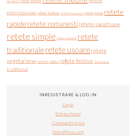
retete
retete ieftine
de mare
retete
internationale
retete italiene
retete paste
retete la ceaun
rapide
retete romanesti
retete sanatoase
retete simple
retete
retete spaniole
retete usoare
traditionale
retete
vegetariene
rețete festive
retete video
romanesc
traditional
INREGISTRARE & LOG-IN
Log in
Entries feed
Comments feed
WordPress.org