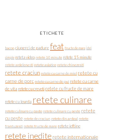
ETICHETE
feat
ciuperci de padure
bacon
fructe de mare
idei
reteta video
retete 15 minute
simple
retete 10 minute
retete asiatice
retete chinezesti
retete ardelenesti
retete craciun
retete cu
retete cu carne de miel
carne de porc
retete cu carne
retete cu carne de pui
de vita
retete cu fructe de mare
retete cu creveti
retete culinare
retete cu leurda
retete
retete culinare cu paste
retete culinare cu peste
cu peste
retete de craciun
retete din ardeal
retete
retete ieftine
frantuzesti
retete fructe de mare
retete inedite
retete internationale