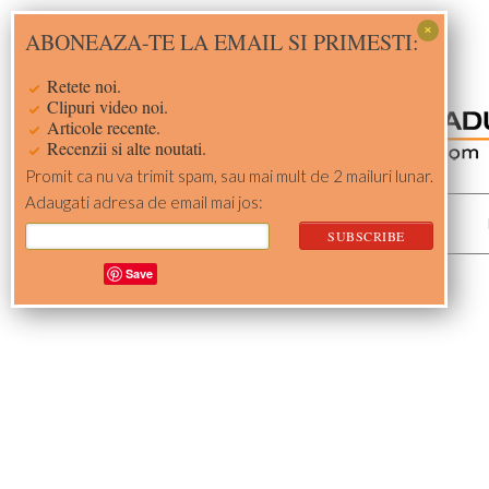
Skip
Skip
Skip
Skip
ABONEAZA-TE LA EMAIL SI PRIMESTI:
to
to
to
to
primary
main
primary
footer
Retete noi.
navigation
content
sidebar
Clipuri video noi.
Articole recente.
Recenzii si alte noutati.
Promit ca nu va trimit spam, sau mai mult de 2 mailuri lunar.
Adaugati adresa de email mai jos:
ACASA
RETETE
Save