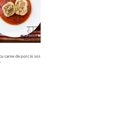
cu carne de porc in sos
.