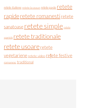
retete
retete italiene
retete paste
retete la ceaun
rapide
retete romanesti
retete
retete simple
sanatoase
retete
retete traditionale
spaniole
retete usoare
retete
vegetariene
rețete festive
retete video
traditional
romanesc