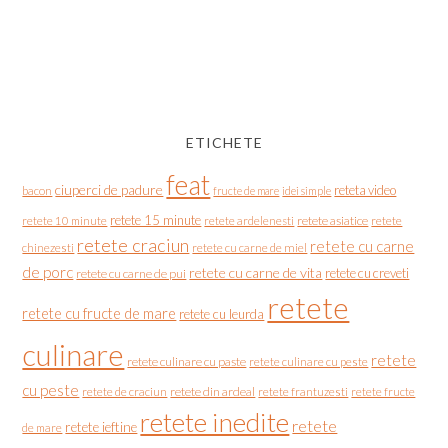
ETICHETE
feat
ciuperci de padure
reteta video
bacon
fructe de mare
idei simple
retete 15 minute
retete asiatice
retete
retete 10 minute
retete ardelenesti
retete craciun
retete cu carne
chinezesti
retete cu carne de miel
de porc
retete cu carne de vita
retete cu creveti
retete cu carne de pui
retete
retete cu fructe de mare
retete cu leurda
culinare
retete
retete culinare cu paste
retete culinare cu peste
cu peste
retete de craciun
retete din ardeal
retete frantuzesti
retete fructe
retete inedite
retete
retete ieftine
de mare