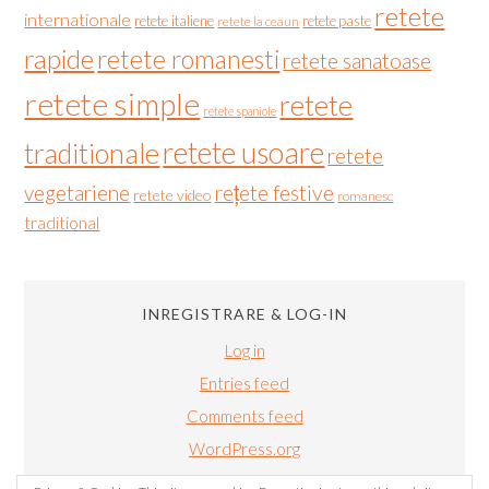
retete
internationale
retete italiene
retete paste
retete la ceaun
rapide
retete romanesti
retete sanatoase
retete simple
retete
retete spaniole
retete usoare
traditionale
retete
vegetariene
rețete festive
retete video
romanesc
traditional
INREGISTRARE & LOG-IN
Log in
Entries feed
Comments feed
WordPress.org