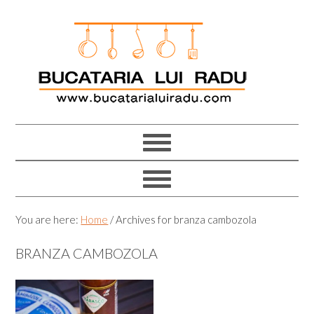
Skip
Skip
Skip
Skip
to
to
to
to
primary
main
primary
footer
navigation
content
sidebar
You are here:
Home
/
Archives for branza cambozola
BRANZA CAMBOZOLA