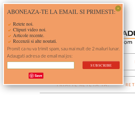
Skip
Skip
Skip
Skip
ABONEAZA-TE LA EMAIL SI PRIMESTI:
to
to
to
to
primary
main
primary
footer
Retete noi.
navigation
content
sidebar
Clipuri video noi.
Articole recente.
Recenzii si alte noutati.
Promit ca nu va trimit spam, sau mai mult de 2 mailuri lunar.
Adaugati adresa de email mai jos:
ACASA
RETETE
Save
TRIMITE RETETA TA!
RET