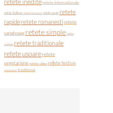
retete inedite
retete internationale
retete
retete italiene
retete paste
retete la ceaun
rapide
retete romanesti
retete
retete simple
sanatoase
retete
retete traditionale
spaniole
retete usoare
retete
vegetariene
rețete festive
retete video
traditional
romanesc