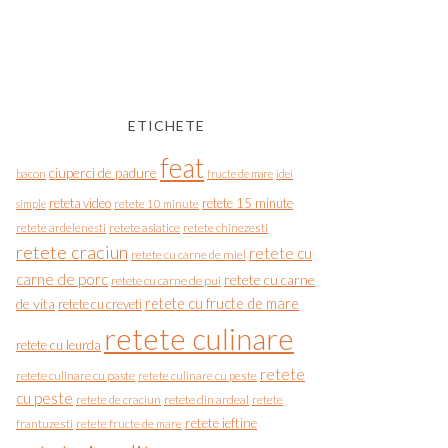
ETICHETE
feat
ciuperci de padure
bacon
fructe de mare
idei
reteta video
retete 15 minute
simple
retete 10 minute
retete asiatice
retete chinezesti
retete ardelenesti
retete craciun
retete cu
retete cu carne de miel
carne de porc
retete cu carne
retete cu carne de pui
de vita
retete cu fructe de mare
retete cu creveti
retete culinare
retete cu leurda
retete
retete culinare cu paste
retete culinare cu peste
cu peste
retete de craciun
retete din ardeal
retete
retete ieftine
frantuzesti
retete fructe de mare