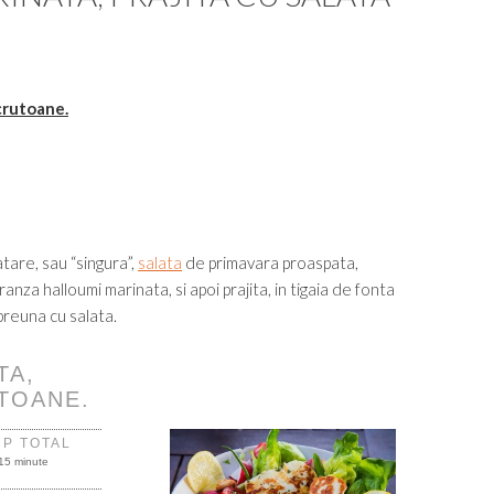
 crutoane.
atare, sau “singura”,
salata
de primavara proaspata,
nza halloumi marinata, si apoi prajita, in tigaia de fonta
preuna cu salata.
TA,
UTOANE.
MP TOTAL
15 minute