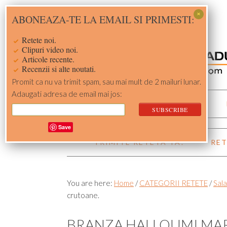
Skip
Skip
Skip
Skip
ABONEAZA-TE LA EMAIL SI PRIMESTI:
to
to
to
to
primary
main
primary
footer
Retete noi.
navigation
content
sidebar
Clipuri video noi.
Articole recente.
Recenzii si alte noutati.
Promit ca nu va trimit spam, sau mai mult de 2 mailuri lunar.
Adaugati adresa de email mai jos:
ACASA
RETETE
Save
TRIMITE RETETA TA!
RET
You are here:
Home
/
CATEGORII RETETE
/
Sal
crutoane.
BRANZA HALLOUMI MARI