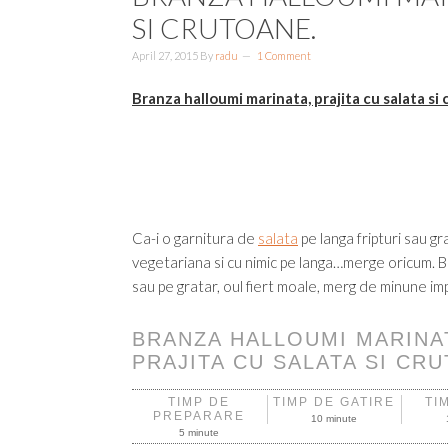
SI CRUTOANE.
April 27, 2015
By
radu
1 Comment
Branza halloumi marinata, prajita cu salata si
Ca-i o garnitura de
salata
pe langa fripturi sau gr
vegetariana si cu nimic pe langa…merge oricum. Bra
sau pe gratar, oul fiert moale, merg de minune im
BRANZA HALLOUMI MARINA
PRAJITA CU SALATA SI CR
TIMP DE
TIMP DE GATIRE
TI
PREPARARE
10 minute
5 minute