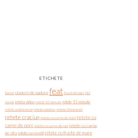
ETICHETE
feat
ciuperci de padure
bacon
fructe de mare
idei
reteta video
retete 15 minute
simple
retete 10 minute
retete asiatice
retete chinezesti
retete ardelenesti
retete craciun
retete cu
retete cu carne de miel
carne de porc
retete cu carne
retete cu carne de pui
de vita
retete cu fructe de mare
retete cu creveti