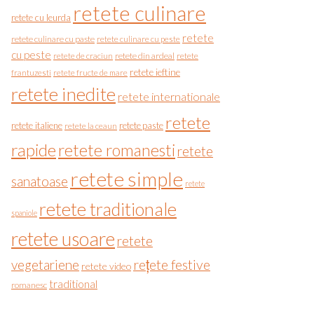
retete culinare
retete cu leurda
retete
retete culinare cu paste
retete culinare cu peste
cu peste
retete de craciun
retete din ardeal
retete
retete ieftine
frantuzesti
retete fructe de mare
retete inedite
retete internationale
retete
retete italiene
retete paste
retete la ceaun
rapide
retete romanesti
retete
retete simple
sanatoase
retete
retete traditionale
spaniole
retete usoare
retete
vegetariene
rețete festive
retete video
traditional
romanesc