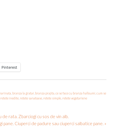
Pinterest
marinata
,
branza la gratar
,
branza prajita
,
ce se face cu branza halloumi
,
cum se
,
retete inedite
,
retete sanatoase
,
retete simple
,
retete vegetariene
u de rata. Zbarciogi cu sos de vin alb.
i pane. Ciuperci de padure sau ciuperci salbatice pane. »