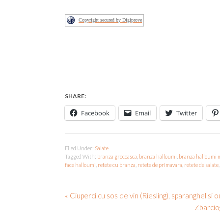
Copyright secured by Digiprove
SHARE:
Facebook
Email
Twitter
Filed Under:
Salate
Tagged With:
branza greceasca
,
branza halloumi
,
branza halloumi 
face halloumi
,
retete cu branza
,
retete de primavara
,
retete de salate
« Ciuperci cu sos de vin (Riesling), sparanghel si o
Zbarciog