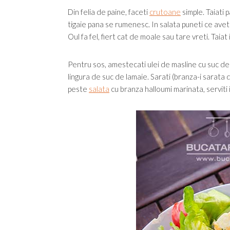
Din felia de paine, faceti
crutoane
simple. Taiati p
tigaie pana se rumenesc. In salata puneti ce aveti 
Oul fa fel, fiert cat de moale sau tare vreti. Taiat 
Pentru sos, amestecati ulei de masline cu suc de la
lingura de suc de lamaie. Sarati (branza-i sarata d
peste
salata
cu branza halloumi marinata, serviti 