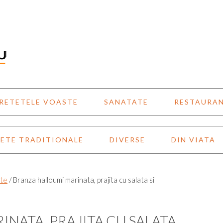
RETETELE VOASTE
SANATATE
RESTAURA
ETE TRADITIONALE
DIVERSE
DIN VIATA
ate
/
Branza halloumi marinata, prajita cu salata si
NATA, PRAJITA CU SALATA