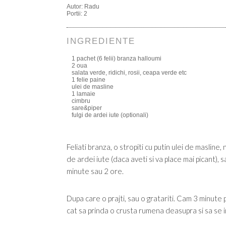
Autor:
Radu
Portii:
2
INGREDIENTE
1 pachet (6 felii) branza halloumi
2 oua
salata verde, ridichi, rosii, ceapa verde etc
1 felie paine
ulei de masline
1 lamaie
cimbru
sare&piper
fulgi de ardei iute (optionali)
Feliati branza, o stropiti cu putin ulei de masline,
de ardei iute (daca aveti si va place mai picant), sau
minute sau 2 ore.
Dupa care o prajti, sau o gratariti. Cam 3 minute
cat sa prinda o crusta rumena deasupra si sa se i