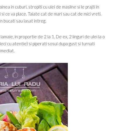
ainea in cuburi, stropiti cu ulei de masline si le prajti in
si ce va place. Taiate cat de mari sau cat de mici vreti.
in bucati sau lasat intreg.
maie, in proportie de 2 la 1. De ex, 2 linguri de ulei la o
eci cu atentie) si piperati sosul dupa gust si turnati
imediat.