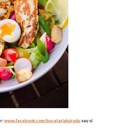
r:
www.facebook.com/
bucatarialuiradu
sau si