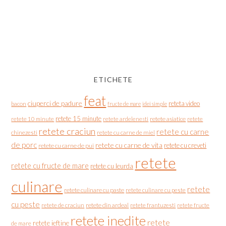
ETICHETE
feat
ciuperci de padure
reteta video
bacon
fructe de mare
idei simple
retete 15 minute
retete asiatice
retete
retete 10 minute
retete ardelenesti
retete craciun
retete cu carne
chinezesti
retete cu carne de miel
de porc
retete cu carne de vita
retete cu creveti
retete cu carne de pui
retete
retete cu fructe de mare
retete cu leurda
culinare
retete
retete culinare cu paste
retete culinare cu peste
cu peste
retete de craciun
retete din ardeal
retete frantuzesti
retete fructe
retete inedite
retete
retete ieftine
de mare