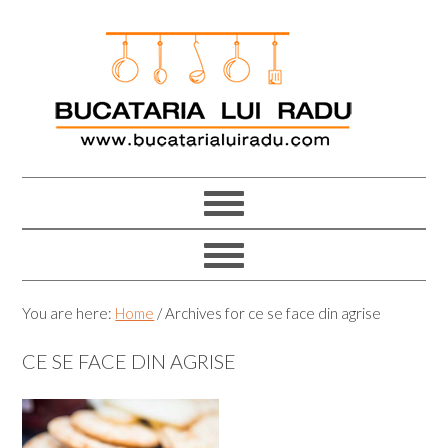
Skip
Skip
Skip
Skip
to
to
to
to
primary
main
primary
footer
navigation
content
sidebar
You are here:
Home
/
Archives for ce se face din agrise
CE SE FACE DIN AGRISE