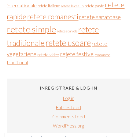
retete
internationale
retete italiene
retete paste
retete la ceaun
rapide
retete romanesti
retete sanatoase
retete simple
retete
retete spaniole
retete usoare
traditionale
retete
vegetariene
rețete festive
retete video
romanesc
traditional
INREGISTRARE & LOG-IN
Log in
Entries feed
Comments feed
WordPress.org