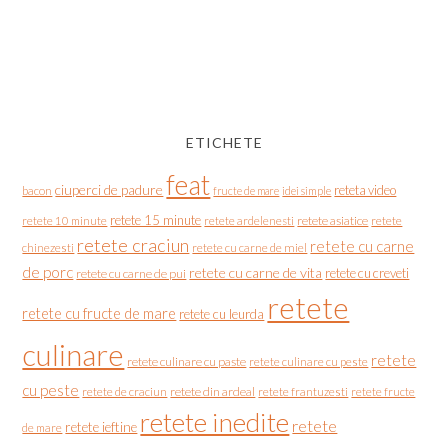
ETICHETE
feat
ciuperci de padure
reteta video
bacon
fructe de mare
idei simple
retete 15 minute
retete asiatice
retete
retete 10 minute
retete ardelenesti
retete craciun
retete cu carne
chinezesti
retete cu carne de miel
de porc
retete cu carne de vita
retete cu creveti
retete cu carne de pui
retete
retete cu fructe de mare
retete cu leurda
culinare
retete
retete culinare cu paste
retete culinare cu peste
cu peste
retete de craciun
retete din ardeal
retete frantuzesti
retete fructe
retete inedite
retete
retete ieftine
de mare