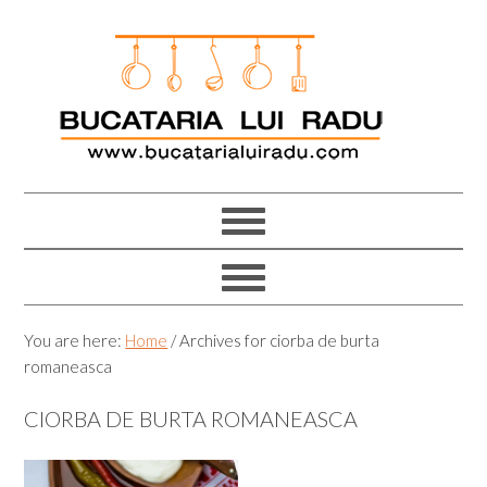
Skip
Skip
Skip
Skip
to
to
to
to
primary
main
primary
footer
navigation
content
sidebar
You are here:
Home
/
Archives for ciorba de burta
romaneasca
CIORBA DE BURTA ROMANEASCA