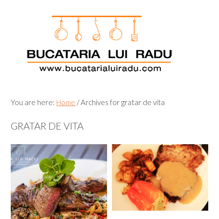
Skip
Skip
Skip
Skip
to
to
to
to
primary
main
primary
footer
navigation
content
sidebar
You are here:
Home
/
Archives for gratar de vita
GRATAR DE VITA