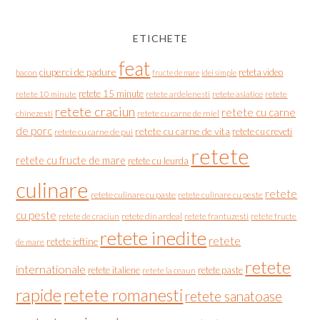
ETICHETE
feat
ciuperci de padure
reteta video
bacon
fructe de mare
idei simple
retete 15 minute
retete asiatice
retete
retete 10 minute
retete ardelenesti
retete craciun
retete cu carne
chinezesti
retete cu carne de miel
de porc
retete cu carne de vita
retete cu creveti
retete cu carne de pui
retete
retete cu fructe de mare
retete cu leurda
culinare
retete
retete culinare cu paste
retete culinare cu peste
cu peste
retete de craciun
retete din ardeal
retete frantuzesti
retete fructe
retete inedite
retete
retete ieftine
de mare
retete
internationale
retete italiene
retete paste
retete la ceaun
rapide
retete romanesti
retete sanatoase