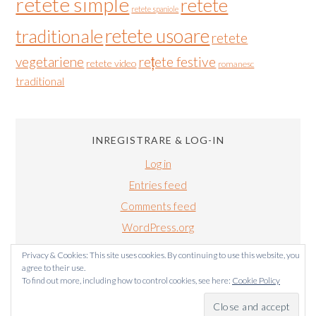
retete simple
retete
retete spaniole
retete usoare
traditionale
retete
vegetariene
rețete festive
retete video
romanesc
traditional
INREGISTRARE & LOG-IN
Log in
Entries feed
Comments feed
WordPress.org
Privacy & Cookies: This site uses cookies. By continuing to use this website, you
agree to their use.
To find out more, including how to control cookies, see here:
Cookie Policy
BUCATARIALUIRADU.COM COPYRIGHT © 2011-2024. TOATE