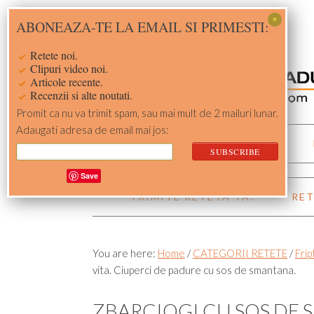
Skip
Skip
Skip
Skip
ABONEAZA-TE LA EMAIL SI PRIMESTI:
to
to
to
to
primary
main
primary
footer
Retete noi.
navigation
content
sidebar
Clipuri video noi.
Articole recente.
Recenzii si alte noutati.
Promit ca nu va trimit spam, sau mai mult de 2 mailuri lunar.
Adaugati adresa de email mai jos:
ACASA
RETETE
Save
TRIMITE RETETA TA!
RET
You are here:
Home
/
CATEGORII RETETE
/
Frip
vita. Ciuperci de padure cu sos de smantana.
ZBARCIOGI CU SOS DE 