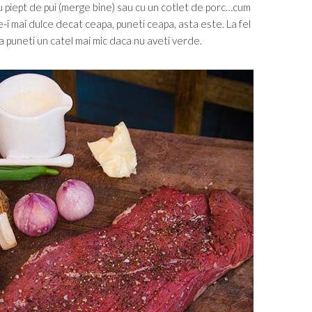
cu piept de pui (merge bine) sau cu un cotlet de porc…cum
re-i mai dulce decat ceapa, puneti ceapa, asta este. La fel
 ca puneti un catel mai mic daca nu aveti verde.