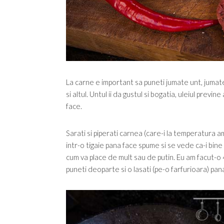
La carne e important sa puneti jumate unt, jumate
si altul. Untul ii da gustul si bogatia, uleiul prev
face.
Sarati si piperati carnea (care-i la temperatura am
intr-o tigaie pana face spume si se vede ca-i bine 
cum va place de mult sau de putin. Eu am facut-o 
puneti deoparte si o lasati (pe-o farfurioara) pana