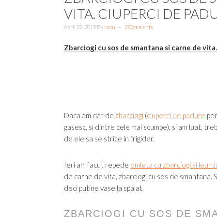
VITA. CIUPERCI DE PAD
April 22, 2015
By
radu
3 Comments
Zbarciogi cu sos de smantana si carne de vita
Daca am dat de
zbarciogi
(
ciuperci de padure
pen
gasesc, si dintre cele mai scumpe), si am luat, treb
de ele sa se strice in frigider.
Ieri am facut repede
omleta cu zbarciogi si leurd
de carne de vita, zbarciogi cu sos de smantana. Si
deci putine vase la spalat.
ZBARCIOGI CU SOS DE SM