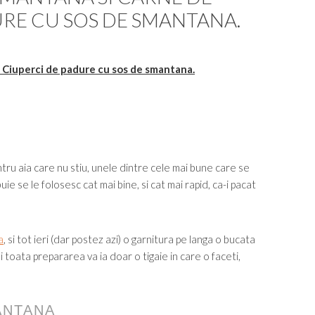
URE CU SOS DE SMANTANA.
. Ciuperci de padure cu sos de smantana.
tru aia care nu stiu, unele dintre cele mai bune care se
uie se le folosesc cat mai bine, si cat mai rapid, ca-i pacat
a
, si tot ieri (dar postez azi) o garnitura pe langa o bucata
 toata prepararea va ia doar o tigaie in care o faceti,
ANTANA