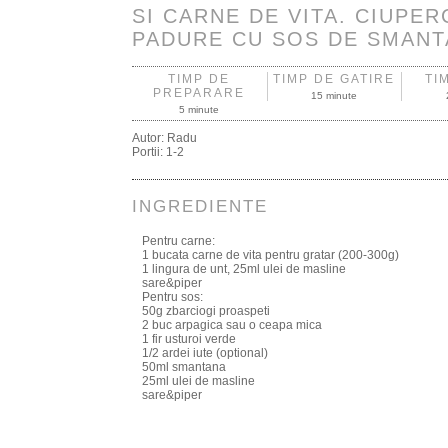
SI CARNE DE VITA. CIUPER
PADURE CU SOS DE SMANT
TIMP DE
TIMP DE GATIRE
TI
PREPARARE
15 minute
5 minute
Autor:
Radu
Portii:
1-2
INGREDIENTE
Pentru carne:
1 bucata carne de vita pentru gratar (200-300g)
1 lingura de unt, 25ml ulei de masline
sare&piper
Pentru sos:
50g zbarciogi proaspeti
2 buc arpagica sau o ceapa mica
1 fir usturoi verde
1/2 ardei iute (optional)
50ml smantana
25ml ulei de masline
sare&piper