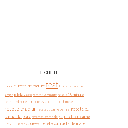
ETICHETE
feat
ciuperci de padure
bacon
fructe de mare
idei
reteta video
retete 15 minute
simple
retete 10 minute
retete asiatice
retete chinezesti
retete ardelenesti
retete craciun
retete cu
retete cu carne de miel
carne de porc
retete cu carne
retete cu carne de pui
de vita
retete cu fructe de mare
retete cu creveti