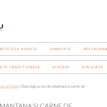
RETETELE VOASTE
SANATATE
RESTAURA
ETE TRADITIONALE
DIVERSE
DIN VIATA
turi si Prajeli
/
Zbarciogi cu sos de smantana si carne de
SMANTANA SI CARNE DE