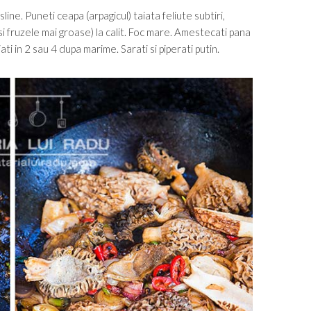
line. Puneti ceapa (arpagicul) taiata feliute subtiri,
 si fruzele mai groase) la calit. Foc mare. Amestecati pana
ti in 2 sau 4 dupa marime. Sarati si piperati putin.