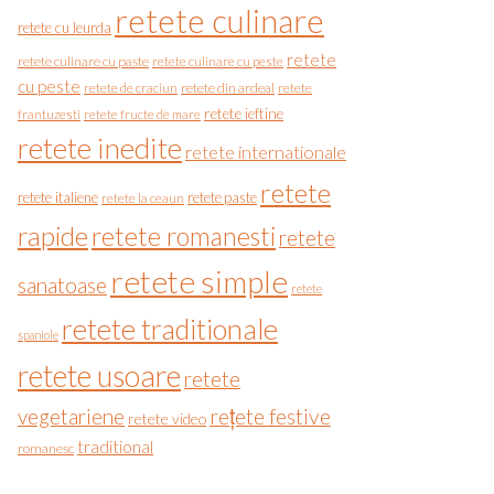
retete culinare
retete cu leurda
retete
retete culinare cu paste
retete culinare cu peste
cu peste
retete de craciun
retete din ardeal
retete
retete ieftine
frantuzesti
retete fructe de mare
retete inedite
retete internationale
retete
retete italiene
retete paste
retete la ceaun
rapide
retete romanesti
retete
retete simple
sanatoase
retete
retete traditionale
spaniole
retete usoare
retete
vegetariene
rețete festive
retete video
traditional
romanesc