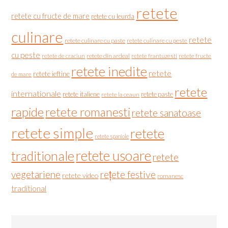
retete
retete cu fructe de mare
retete cu leurda
culinare
retete
retete culinare cu paste
retete culinare cu peste
cu peste
retete de craciun
retete din ardeal
retete frantuzesti
retete fructe
retete inedite
retete
retete ieftine
de mare
retete
internationale
retete italiene
retete paste
retete la ceaun
rapide
retete romanesti
retete sanatoase
retete simple
retete
retete spaniole
retete usoare
traditionale
retete
vegetariene
rețete festive
retete video
romanesc
traditional