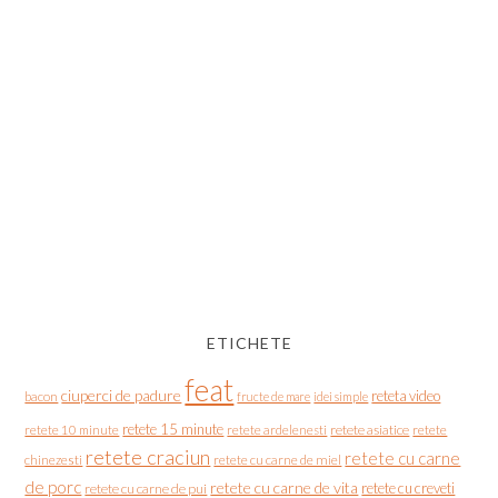
ETICHETE
feat
ciuperci de padure
reteta video
bacon
fructe de mare
idei simple
retete 15 minute
retete asiatice
retete
retete 10 minute
retete ardelenesti
retete craciun
retete cu carne
chinezesti
retete cu carne de miel
de porc
retete cu carne de vita
retete cu creveti
retete cu carne de pui