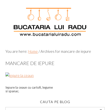
Skip
Skip
Skip
Skip
to
to
to
to
primary
main
primary
footer
navigation
content
sidebar
You are here:
Home
/
Archives for mancare de iepure
MANCARE DE IEPURE
Iepure la ceaun cu cartofi, legume
si spanac.
CAUTA PE BLOG