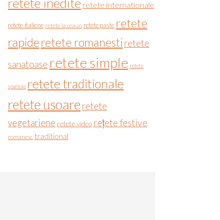
retete inedite
retete internationale
retete
retete italiene
retete paste
retete la ceaun
rapide
retete romanesti
retete
retete simple
sanatoase
retete
retete traditionale
spaniole
retete usoare
retete
vegetariene
rețete festive
retete video
traditional
romanesc