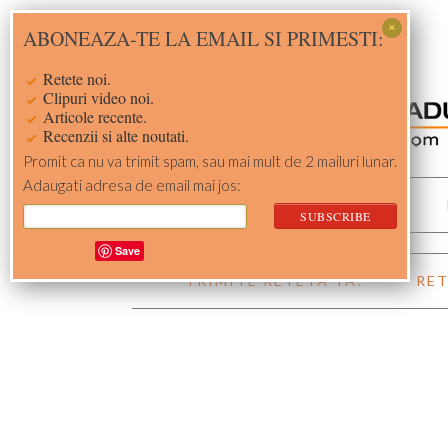
Skip
Skip
Skip
Skip
ABONEAZA-TE LA EMAIL SI PRIMESTI:
to
to
to
to
primary
main
primary
footer
Retete noi.
navigation
content
sidebar
Clipuri video noi.
Articole recente.
Recenzii si alte noutati.
Promit ca nu va trimit spam, sau mai mult de 2 mailuri lunar.
Adaugati adresa de email mai jos:
ACASA
RETETE
Save
TRIMITE RETETA TA!
RET