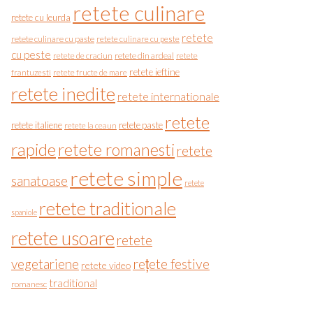
retete culinare
retete cu leurda
retete
retete culinare cu paste
retete culinare cu peste
cu peste
retete de craciun
retete din ardeal
retete
retete ieftine
frantuzesti
retete fructe de mare
retete inedite
retete internationale
retete
retete italiene
retete paste
retete la ceaun
rapide
retete romanesti
retete
retete simple
sanatoase
retete
retete traditionale
spaniole
retete usoare
retete
vegetariene
rețete festive
retete video
traditional
romanesc