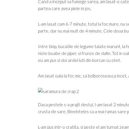
Cand a inceput sa fumege sarea, am lasat-o cateva 
partea care avea piele in jos.
L-am lasat cam 6-7 minute, totul la foc mare, nu se
parte, dar nu mai mult de 4 minute. Cele doua buca
Intre timp, bucatile de legume taiate marunt, la fel
niste boabe de piper, si frunze de dafin. Tot in oal
eu am pus si doi ardei iuti din borcan cu otet.
Am lasat oala la foc mic, sa bolboroseasca incet,
Daca pestele s-a prajit destul, l-am lasat 2 minut
crusta de sare. Bineinteles ca a mai ramas sare p
L-am pus intr-o cratita, si peste el am turnat zea