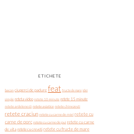
ETICHETE
feat
ciuperci de padure
bacon
fructe de mare
idei
reteta video
retete 15 minute
simple
retete 10 minute
retete asiatice
retete chinezesti
retete ardelenesti
retete craciun
retete cu
retete cu carne de miel
carne de porc
retete cu carne
retete cu carne de pui
de vita
retete cu fructe de mare
retete cu creveti