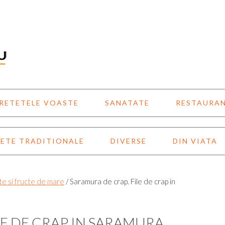
RETETELE VOASTE
SANATATE
RESTAURA
ETE TRADITIONALE
DIVERSE
DIN VIATA
e si fructe de mare
/
Saramura de crap. File de crap in
LE DE CRAP IN SARAMURA