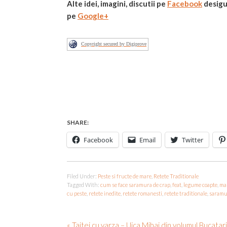
Alte idei, imagini, discutii
pe
Facebook
desigu
pe
Google+
Copyright secured by Digiprove
SHARE:
Facebook
Email
Twitter
Filed Under:
Peste si fructe de mare
,
Retete Traditionale
Tagged With:
cum se face saramura de crap
,
feat
,
legume coapte
,
ma
cu peste
,
retete inedite
,
retete romanesti
,
retete traditionale
,
saramu
« Taitei cu varza – Uica Mihai din volumul Bucatar