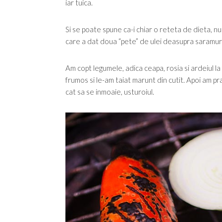
iar tuica.
Si se poate spune ca-i chiar o reteta de dieta, nu 
care a dat doua “pete” de ulei deasupra saramurii.
Am copt legumele, adica ceapa, rosia si ardeiul la 
frumos si le-am taiat marunt din cutit. Apoi am praj
cat sa se inmoaie, usturoiul.