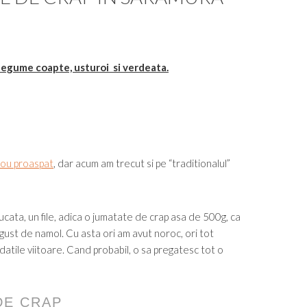
 legume coapte, usturoi si verdeata.
ou proaspat
, dar acum am trecut si pe “traditionalul”
ata, un file, adica o jumatate de crap asa de 500g, ca
u gust de namol. Cu asta ori am avut noroc, ori tot
n datile viitoare. Cand probabil, o sa pregatesc tot o
DE CRAP