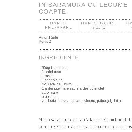
IN SARAMURA CU LEGUME
COAPTE.
TIMP DE
TIMP DE GATIRE
TI
PREPARARE
30 minute
Autor:
Radu
Portii:
2
INGREDIENTE
500g file de crap
1 ardei rosu
1 rosie
1 ceapa alba
4-5 catei de usturoi
1 ardei iute mare sau 2 ardei iuti in otet
sare mare
piper, otet
verdeata: leustean, marar, cimbru, patrunjel, dafin
Nu-i o saramura de crap “a la carte”, ci imbunatat
pentru gust bun si dulce, acrita cu otet de vin ros