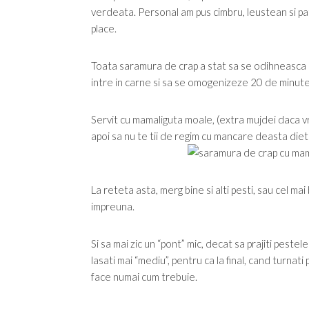
verdeata. Personal am pus cimbru, leustean si pat
place.
Toata saramura de crap a stat sa se odihneasca i
intre in carne si sa se omogenizeze 20 de minute
Servit cu mamaliguta moale, (extra mujdei daca vret
apoi sa nu te tii de regim cu mancare deasta diet
La reteta asta, merg bine si alti pesti, sau cel mai
impreuna.
Si sa mai zic un “pont” mic, decat sa prajiti pestele
lasati mai “mediu”, pentru ca la final, cand turnat
face numai cum trebuie.