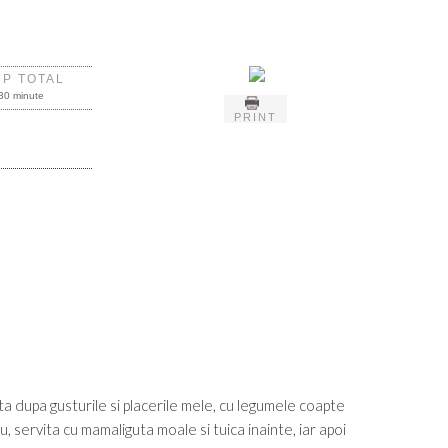
MP TOTAL
30 minute
PRINT
ita dupa gusturile si placerile mele, cu legumele coapte
u, servita cu mamaliguta moale si tuica inainte, iar apoi