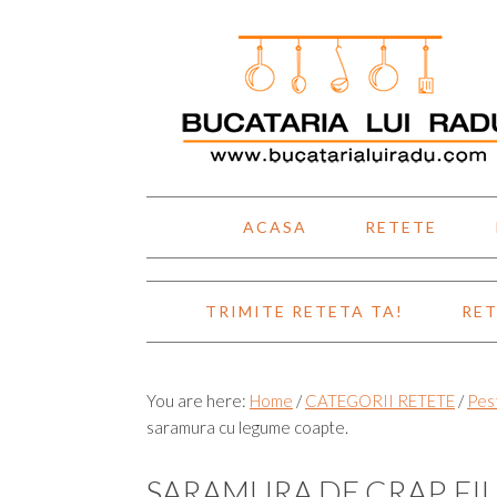
Skip
Skip
Skip
Skip
to
to
to
to
primary
main
primary
footer
navigation
content
sidebar
ACASA
RETETE
TRIMITE RETETA TA!
RET
You are here:
Home
/
CATEGORII RETETE
/
Pest
saramura cu legume coapte.
SARAMURA DE CRAP. FI