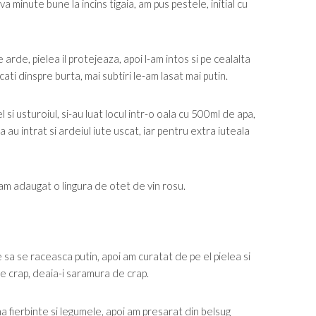
minute bune la incins tigaia, am pus pestele, initial cu
 arde, pielea il protejeaza, apoi l-am intos si pe cealalta
ti dinspre burta, mai subtiri le-am lasat mai putin.
 si usturoiul, si-au luat locul intr-o oala cu 500ml de apa,
a au intrat si ardeiul iute uscat, iar pentru extra iuteala
 am adaugat o lingura de otet de vin rosu.
e sa se raceasca putin, apoi am curatat de pe el pielea si
e crap, deaia-i saramura de crap.
ma fierbinte si legumele, apoi am presarat din belsug