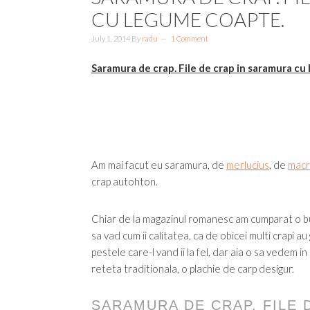
CU LEGUME COAPTE.
July 1, 2014
By
radu
1 Comment
Saramura de crap. File de crap in saramura cu
Am mai facut eu saramura, de
merlucius
, de
macr
crap autohton.
Chiar de la magazinul romanesc am cumparat o buc
sa vad cum ii calitatea, ca de obicei multi crapi a
pestele care-l vand ii la fel, dar aia o sa vedem i
reteta traditionala, o plachie de carp desigur.
SARAMURA DE CRAP. FILE 