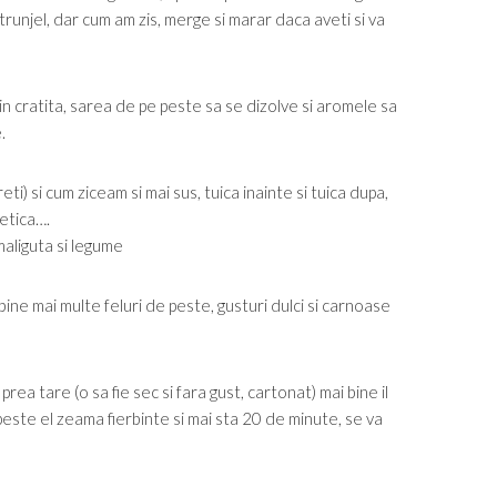
runjel, dar cum am zis, merge si marar daca aveti si va
n cratita, sarea de pe peste sa se dizolve si aromele sa
.
i) si cum ziceam si mai sus, tuica inainte si tuica dupa,
etica….
 bine mai multe feluri de peste, gusturi dulci si carnoase
 prea tare (o sa fie sec si fara gust, cartonat) mai bine il
i peste el zeama fierbinte si mai sta 20 de minute, se va