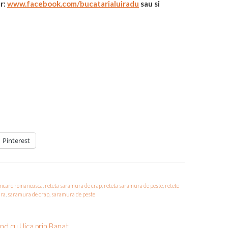
r:
www.facebook.com/bucatarialuiradu
sau si
Pinterest
ncare romaneasca
,
reteta saramura de crap
,
reteta saramura de peste
,
retete
ra
,
saramura de crap
,
saramura de peste
ind cu Uica prin Banat