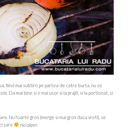
nsa, fiind mai subtire pe partea de catre burta, nu se
. Da mai bine si e mai usor si la prajit, si la portionat, si
are. Nu foarte gros (merge si mai gros daca vreti), se
ci sare
nici piper.