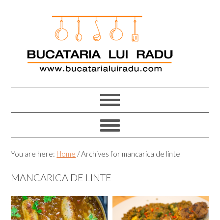
Skip
Skip
Skip
Skip
to
to
to
to
primary
main
primary
footer
navigation
content
sidebar
You are here:
Home
/
Archives for mancarica de linte
MANCARICA DE LINTE