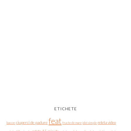
ETICHETE
feat
ciuperci de padure
reteta video
bacon
fructe de mare
idei simple