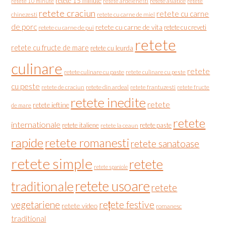
retete 15 minute
retete asiatice
retete
retete 10 minute
retete ardelenesti
retete craciun
retete cu carne
chinezesti
retete cu carne de miel
de porc
retete cu carne de vita
retete cu creveti
retete cu carne de pui
retete
retete cu fructe de mare
retete cu leurda
culinare
retete
retete culinare cu paste
retete culinare cu peste
cu peste
retete de craciun
retete din ardeal
retete frantuzesti
retete fructe
retete inedite
retete
retete ieftine
de mare
retete
internationale
retete italiene
retete paste
retete la ceaun
rapide
retete romanesti
retete sanatoase
retete simple
retete
retete spaniole
retete usoare
traditionale
retete
vegetariene
rețete festive
retete video
romanesc
traditional