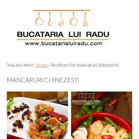
Skip
Skip
Skip
Skip
to
to
to
to
primary
main
primary
footer
navigation
content
sidebar
You are here:
Home
/
Archives for mancaruri chinezesti
MANCARURI CHINEZESTI