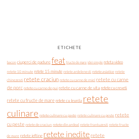
ETICHETE
feat
ciuperci de padure
reteta video
bacon
fructe de mare
idei simple
retete 15 minute
retete asiatice
retete
retete 10 minute
retete ardelenesti
retete craciun
retete cu carne
chinezesti
retete cu carne de miel
de porc
retete cu carne de vita
retete cu creveti
retete cu carne de pui
retete
retete cu fructe de mare
retete cu leurda
culinare
retete
retete culinare cu paste
retete culinare cu peste
cu peste
retete de craciun
retete din ardeal
retete frantuzesti
retete fructe
retete inedite
retete
retete ieftine
de mare