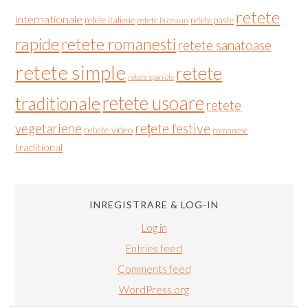
retete
internationale
retete italiene
retete paste
retete la ceaun
rapide
retete romanesti
retete sanatoase
retete simple
retete
retete spaniole
retete usoare
traditionale
retete
vegetariene
rețete festive
retete video
romanesc
traditional
INREGISTRARE & LOG-IN
Log in
Entries feed
Comments feed
WordPress.org