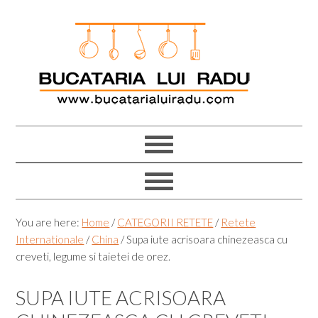
Skip
Skip
Skip
Skip
to
to
to
to
primary
main
primary
footer
navigation
content
sidebar
You are here:
Home
/
CATEGORII RETETE
/
Retete
Internationale
/
China
/
Supa iute acrisoara chinezeasca cu
creveti, legume si taietei de orez.
SUPA IUTE ACRISOARA