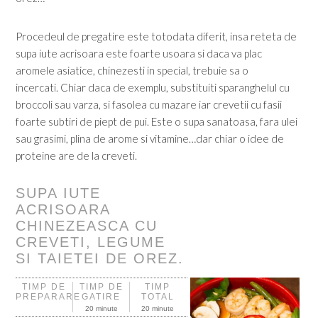
Procedeul de pregatire este totodata diferit, insa reteta de
supa iute acrisoara este foarte usoara si daca va plac
aromele asiatice, chinezesti in special, trebuie sa o
incercati. Chiar daca de exemplu, substituiti sparanghelul cu
broccoli sau varza, si fasolea cu mazare iar crevetii cu fasii
foarte subtiri de piept de pui. Este o supa sanatoasa, fara ulei
sau grasimi, plina de arome si vitamine…dar chiar o idee de
proteine are de la creveti.
SUPA IUTE
ACRISOARA
CHINEZEASCA CU
CREVETI, LEGUME
SI TAIETEI DE OREZ.
TIMP DE
TIMP DE
TIMP
PREPARARE
GATIRE
TOTAL
20 minute
20 minute