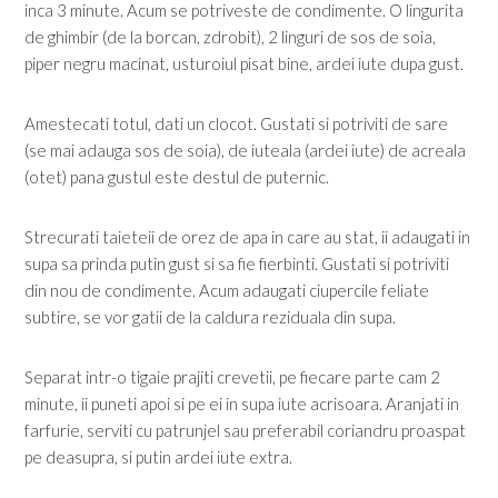
inca 3 minute. Acum se potriveste de condimente. O lingurita
de ghimbir (de la borcan, zdrobit), 2 linguri de sos de soia,
piper negru macinat, usturoiul pisat bine, ardei iute dupa gust.
Amestecati totul, dati un clocot. Gustati si potriviti de sare
(se mai adauga sos de soia), de iuteala (ardei iute) de acreala
(otet) pana gustul este destul de puternic.
Strecurati taieteii de orez de apa in care au stat, ii adaugati in
supa sa prinda putin gust si sa fie fierbinti. Gustati si potriviti
din nou de condimente. Acum adaugati ciupercile feliate
subtire, se vor gatii de la caldura reziduala din supa.
Separat intr-o tigaie prajiti crevetii, pe fiecare parte cam 2
minute, ii puneti apoi si pe ei in supa iute acrisoara. Aranjati in
farfurie, serviti cu patrunjel sau preferabil coriandru proaspat
pe deasupra, si putin ardei iute extra.