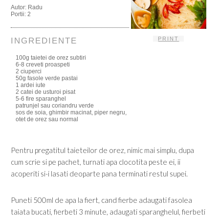
Autor:
Radu
Portii:
2
PRINT
INGREDIENTE
100g taietei de orez subtiri
6-8 creveti proaspeti
2 ciuperci
50g fasole verde pastai
1 ardei iute
2 catei de usturoi pisat
5-6 fire sparanghel
patrunjel sau coriandru verde
sos de soia, ghimbir macinat, piper negru,
otet de orez sau normal
Pentru pregatitul taieteilor de orez, nimic mai simplu, dupa
cum scrie si pe pachet, turnati apa clocotita peste ei, ii
acoperiti si-i lasati deoparte pana terminati restul supei.
Puneti 500ml de apa la fiert, cand fierbe adaugati fasolea
taiata bucati, fierbeti 3 minute, adaugati sparanghelul, fierbeti