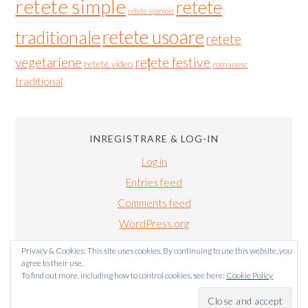
retete simple
retete
retete spaniole
retete usoare
traditionale
retete
vegetariene
rețete festive
retete video
romanesc
traditional
INREGISTRARE & LOG-IN
Log in
Entries feed
Comments feed
WordPress.org
Privacy & Cookies: This site uses cookies. By continuing to use this website, you
agree to their use.
To find out more, including how to control cookies, see here:
Cookie Policy
BUCATARIALUIRADU.COM COPYRIGHT © 2011-2024. TOATE