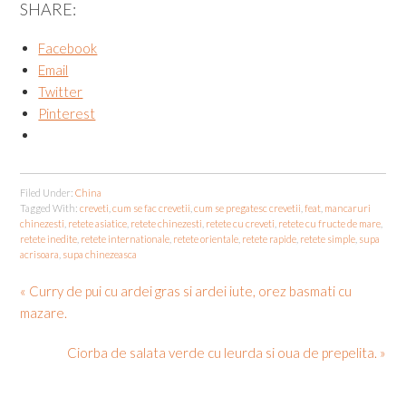
SHARE:
Facebook
Email
Twitter
Pinterest
Filed Under:
China
Tagged With:
creveti
,
cum se fac crevetii
,
cum se pregatesc crevetii
,
feat
,
mancaruri
chinezesti
,
retete asiatice
,
retete chinezesti
,
retete cu creveti
,
retete cu fructe de mare
,
retete inedite
,
retete internationale
,
retete orientale
,
retete rapide
,
retete simple
,
supa
acrisoara
,
supa chinezeasca
« Curry de pui cu ardei gras si ardei iute, orez basmati cu
mazare.
Ciorba de salata verde cu leurda si oua de prepelita. »