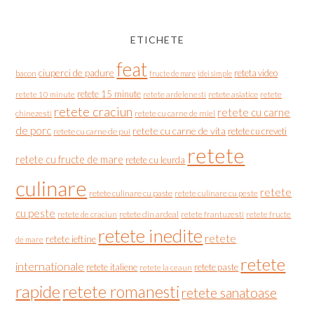
ETICHETE
feat
ciuperci de padure
reteta video
bacon
fructe de mare
idei simple
retete 15 minute
retete asiatice
retete
retete 10 minute
retete ardelenesti
retete craciun
retete cu carne
chinezesti
retete cu carne de miel
de porc
retete cu carne de vita
retete cu creveti
retete cu carne de pui
retete
retete cu fructe de mare
retete cu leurda
culinare
retete
retete culinare cu paste
retete culinare cu peste
cu peste
retete de craciun
retete din ardeal
retete frantuzesti
retete fructe
retete inedite
retete
retete ieftine
de mare
retete
internationale
retete italiene
retete paste
retete la ceaun
rapide
retete romanesti
retete sanatoase