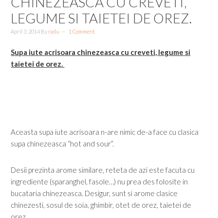
CHINEZEASCA CU CREVETI,
LEGUME SI TAIETEI DE OREZ.
April 3, 2014
By
radu
1 Comment
Supa iute acrisoara chinezeasca cu creveti, legume si
taietei de orez.
Aceasta supa iute acrisoara n-are nimic de-a face cu clasica
supa chinezeasca “hot and sour”.
Desii prezinta arome similare, reteta de azi este facuta cu
ingrediente (sparanghel, fasole…) nu prea des folosite in
bucataria chinezeasca. Desigur, sunt si arome clasice
chinezesti, sosul de soia, ghimbir, otet de orez, taietei de
orez…