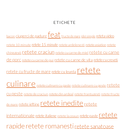
ETICHETE
feat
ciuperci de padure
reteta video
bacon
fructe de mare
idei simple
retete 15 minute
retete asiatice
retete
retete 10 minute
retete ardelenesti
retete craciun
retete cu carne
chinezesti
retete cu carne de miel
de porc
retete cu carne de vita
retete cu creveti
retete cu carne de pui
retete
retete cu fructe de mare
retete cu leurda
culinare
retete
retete culinare cu paste
retete culinare cu peste
cu peste
retete de craciun
retete din ardeal
retete frantuzesti
retete fructe
retete inedite
retete
retete ieftine
de mare
retete
internationale
retete italiene
retete paste
retete la ceaun
rapide
retete romanesti
retete sanatoase