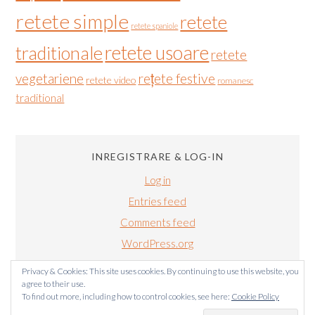
retete simple
retete
retete spaniole
retete usoare
traditionale
retete
vegetariene
rețete festive
retete video
romanesc
traditional
INREGISTRARE & LOG-IN
Log in
Entries feed
Comments feed
WordPress.org
Privacy & Cookies: This site uses cookies. By continuing to use this website, you
agree to their use.
To find out more, including how to control cookies, see here:
Cookie Policy