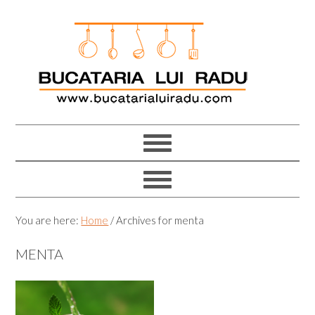
Skip
Skip
Skip
Skip
to
to
to
to
primary
main
primary
footer
navigation
content
sidebar
You are here:
Home
/
Archives for menta
MENTA