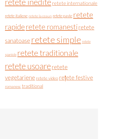
retete inedite
retete internationale
retete
retete italiene
retete paste
retete la ceaun
rapide
retete romanesti
retete
retete simple
sanatoase
retete
retete traditionale
spaniole
retete usoare
retete
vegetariene
rețete festive
retete video
traditional
romanesc