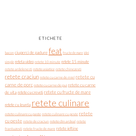
ETICHETE
feat
ciuperci de padure
bacon
fructe de mare
idei
reteta video
retete 15 minute
simple
retete 10 minute
retete asiatice
retete chinezesti
retete ardelenesti
retete craciun
retete cu
retete cu carne de miel
carne de porc
retete cu carne
retete cu carne de pui
de vita
retete cu fructe de mare
retete cu creveti
retete culinare
retete cu leurda
retete
retete culinare cu paste
retete culinare cu peste
cu peste
retete de craciun
retete din ardeal
retete
retete ieftine
frantuzesti
retete fructe de mare