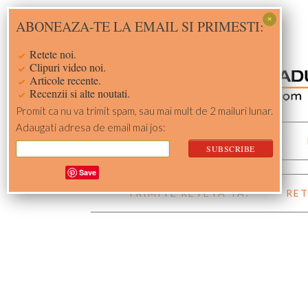
Skip
Skip
Skip
Skip
ABONEAZA-TE LA EMAIL SI PRIMESTI:
to
to
to
to
primary
main
primary
footer
Retete noi.
navigation
content
sidebar
Clipuri video noi.
Articole recente.
Recenzii si alte noutati.
Promit ca nu va trimit spam, sau mai mult de 2 mailuri lunar.
Adaugati adresa de email mai jos:
ACASA
RETETE
Save
TRIMITE RETETA TA!
RET