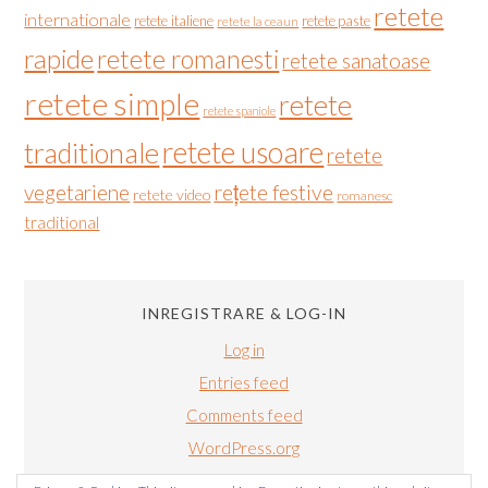
retete
internationale
retete italiene
retete paste
retete la ceaun
rapide
retete romanesti
retete sanatoase
retete simple
retete
retete spaniole
retete usoare
traditionale
retete
vegetariene
rețete festive
retete video
romanesc
traditional
INREGISTRARE & LOG-IN
Log in
Entries feed
Comments feed
WordPress.org