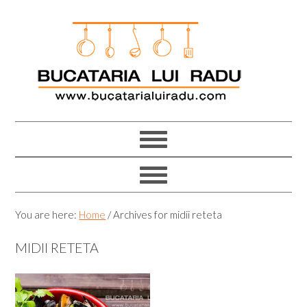
Skip
Skip
Skip
Skip
to
to
to
to
primary
main
primary
footer
navigation
content
sidebar
You are here:
Home
/
Archives for midii reteta
MIDII RETETA