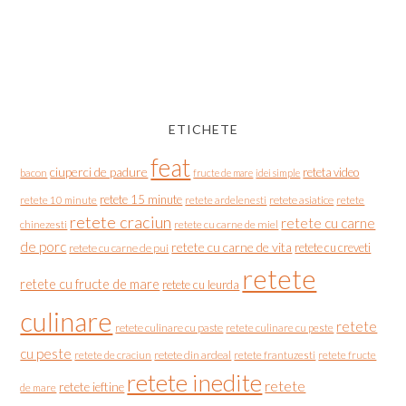
ETICHETE
feat
ciuperci de padure
reteta video
bacon
fructe de mare
idei simple
retete 15 minute
retete asiatice
retete
retete 10 minute
retete ardelenesti
retete craciun
retete cu carne
chinezesti
retete cu carne de miel
de porc
retete cu carne de vita
retete cu creveti
retete cu carne de pui
retete
retete cu fructe de mare
retete cu leurda
culinare
retete
retete culinare cu paste
retete culinare cu peste
cu peste
retete de craciun
retete din ardeal
retete frantuzesti
retete fructe
retete inedite
retete
retete ieftine
de mare