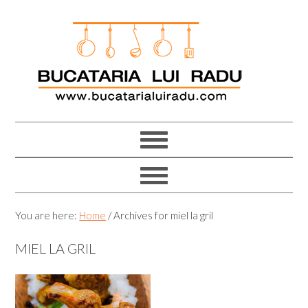
Skip
Skip
Skip
Skip
to
to
to
to
primary
main
primary
footer
navigation
content
sidebar
You are here:
Home
/
Archives for miel la gril
MIEL LA GRIL