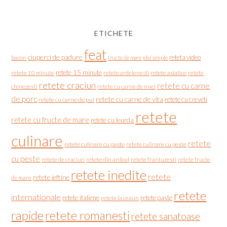
ETICHETE
feat
ciuperci de padure
reteta video
bacon
fructe de mare
idei simple
retete 15 minute
retete asiatice
retete
retete 10 minute
retete ardelenesti
retete craciun
retete cu carne
chinezesti
retete cu carne de miel
de porc
retete cu carne de vita
retete cu creveti
retete cu carne de pui
retete
retete cu fructe de mare
retete cu leurda
culinare
retete
retete culinare cu paste
retete culinare cu peste
cu peste
retete de craciun
retete din ardeal
retete frantuzesti
retete fructe
retete inedite
retete
retete ieftine
de mare
retete
internationale
retete italiene
retete paste
retete la ceaun
rapide
retete romanesti
retete sanatoase