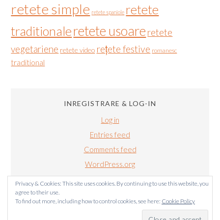
retete simple
retete
retete spaniole
retete usoare
traditionale
retete
vegetariene
rețete festive
retete video
romanesc
traditional
INREGISTRARE & LOG-IN
Log in
Entries feed
Comments feed
WordPress.org
Privacy & Cookies: This site uses cookies. By continuing to use this website, you
agree to their use.
To find out more, including how to control cookies, see here:
Cookie Policy
BUCATARIALUIRADU.COM COPYRIGHT © 2011-2024. TOATE