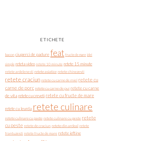
ETICHETE
feat
ciuperci de padure
bacon
fructe de mare
idei
reteta video
retete 15 minute
simple
retete 10 minute
retete asiatice
retete chinezesti
retete ardelenesti
retete craciun
retete cu
retete cu carne de miel
carne de porc
retete cu carne
retete cu carne de pui
de vita
retete cu fructe de mare
retete cu creveti
retete culinare
retete cu leurda
retete
retete culinare cu paste
retete culinare cu peste
cu peste
retete de craciun
retete din ardeal
retete
retete ieftine
frantuzesti
retete fructe de mare