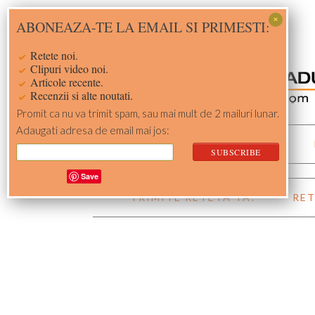
Skip
Skip
Skip
Skip
ABONEAZA-TE LA EMAIL SI PRIMESTI:
to
to
to
to
primary
main
primary
footer
Retete noi.
navigation
content
sidebar
Clipuri video noi.
Articole recente.
Recenzii si alte noutati.
Promit ca nu va trimit spam, sau mai mult de 2 mailuri lunar.
Adaugati adresa de email mai jos:
ACASA
RETETE
Save
TRIMITE RETETA TA!
RET