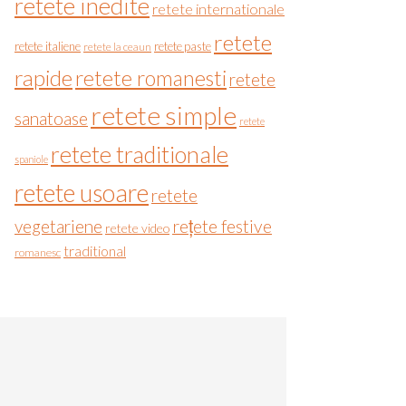
retete inedite
retete internationale
retete
retete italiene
retete paste
retete la ceaun
rapide
retete romanesti
retete
retete simple
sanatoase
retete
retete traditionale
spaniole
retete usoare
retete
vegetariene
rețete festive
retete video
traditional
romanesc