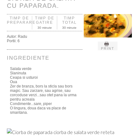
CU PAPARADA.
TIMP DE
TIMP DE
TIMP
PREPARARE
GATIRE
TOTAL
30 minute
30 minute
Autor:
Radu
Portii:
6
PRINT
INGREDIENTE
Salata verde
Slaninuta
Ceapa si usturoi
Oua
Zer de branza, bors la sticla sau bors
magic. Sau zarzare, sau agrise, sau
corcoduse verzi...sau otet pana la urma
pentru acreala
Condimente...sare, piper
O lingura, doua daca va place de
smantana.