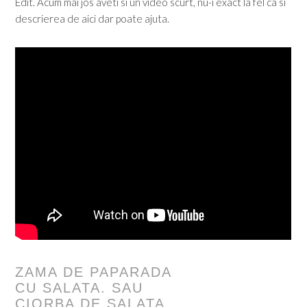
Edit. Acum mai jos aveti si un video scurt, nu-i exact la fel ca si
descrierea de aici dar poate ajuta.
ZAMA DE PAPARADA
CU SALATA. SAU
CIORBA DE SALATA