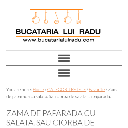
Skip
Skip
Skip
Skip
to
to
to
to
primary
main
primary
footer
navigation
content
sidebar
You are here:
Home
/
CATEGORII RETETE
/
Favorite
/
Zama
de paparada cu salata. Sau ciorba de salata cu paparada.
ZAMA DE PAPARADA CU
SALATA. SAU CIORBA DE