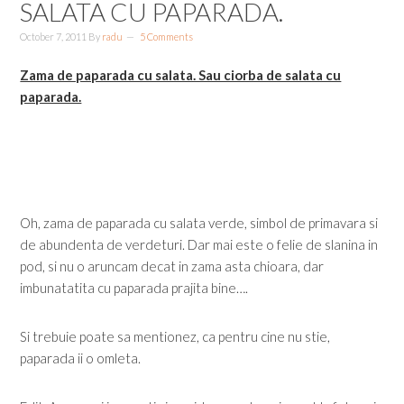
SALATA CU PAPARADA.
October 7, 2011
By
radu
5 Comments
Zama de paparada cu salata. Sau ciorba de salata cu
paparada.
Oh, zama de paparada cu salata verde, simbol de primavara si
de abundenta de verdeturi. Dar mai este o felie de slanina in
pod, si nu o aruncam decat in zama asta chioara, dar
imbunatatita cu paparada prajita bine….
Si trebuie poate sa mentionez, ca pentru cine nu stie,
paparada ii o omleta.