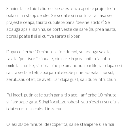
Slaninuta se taie feliute si se cresteaza apoi se prajeste in
oala cu un strop de ulei. Se scoate si in untura ramasa se
prajeste ceapa, taiata cubulete pana “devine sticlos”. Se
adauga apa si slanina, se portiveste de sare (nu prea multa,
borsul poate fi si el cumva sarat) si piper.
Dupa ce fierbe 10 minute la foc domol, se adauga salata,
taiata “pestisori” si ouale, din care in prealabil sa facut o
omleta subtire, si fripta bine pe amandoua partile, iar dupa ce-i
racita se taie felii, apoi patratele. Se pune acreala…borsul,
zerul…sau otet, ce aveti…iar dupa gust, sau dupa intructiuni.
Pui incet, putin cate putin pana-ti place. Iar fierbe 10 minute,
si-i aproape gata. Stingi focul…zdrobesti sau pieszi ursuroiul si-
i dai drumul la scaldat in zama.
O lasi 20 de minute, descoperita, sa se stampere si sa mai