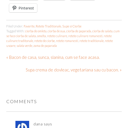
Pinterest
Filed Under:
Favorite
,
Retete Traditionale
,
Supe si Ciorbe
Tagged With:
ciorba de omleta
,
ciorba de oua
,
ciorba de paparada
,
ciorba de salata
,
cum
se face ciorba de salata
,
omelta
,
retete culinare
,
retete culinare romanesti
,
retete
culinare traditonale
,
retete de ciorbe
,
retete romanesti
,
retete traditionale
,
retete
usoare
,
salata verde
,
zama de paparada
« Bacon de casa, sunca, slanina, cum se face acasa.
Supa crema de dovleac, vegetariana sau cu bacon. »
COMMENTS
dana
says