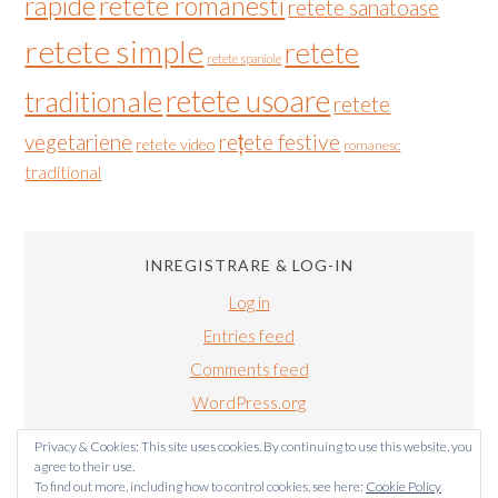
rapide
retete romanesti
retete sanatoase
retete simple
retete
retete spaniole
retete usoare
traditionale
retete
vegetariene
rețete festive
retete video
romanesc
traditional
INREGISTRARE & LOG-IN
Log in
Entries feed
Comments feed
WordPress.org
Privacy & Cookies: This site uses cookies. By continuing to use this website, you
agree to their use.
To find out more, including how to control cookies, see here:
Cookie Policy