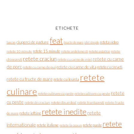
ETICHETE
feat
ciuperci de padure
reteta video
bacon
fructe de mare
idei simple
retete 15 minute
retete asiatice
retete
retete 10 minute
retete ardelenesti
retete craciun
retete cu carne
chinezesti
retete cu carne de miel
de porc
retete cu carne de vita
retete cu creveti
retete cu carne de pui
retete
retete cu fructe de mare
retete cu leurda
culinare
retete
retete culinare cu paste
retete culinare cu peste
cu peste
retete de craciun
retete din ardeal
retete frantuzesti
retete fructe
retete inedite
retete
retete ieftine
de mare
retete
internationale
retete italiene
retete paste
retete la ceaun