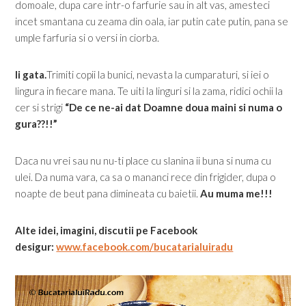
domoale, dupa care intr-o farfurie sau in alt vas, amesteci
incet smantana cu zeama din oala, iar putin cate putin, pana se
umple farfuria si o versi in ciorba.
Ii gata.
Trimiti copii la bunici, nevasta la cumparaturi, si iei o
lingura in fiecare mana. Te uiti la linguri si la zama, ridici ochii la
cer si strigi
“De ce ne-ai dat Doamne doua maini si numa o
gura??!!”
Daca nu vrei sau nu nu-ti place cu slanina ii buna si numa cu
ulei. Da numa vara, ca sa o mananci rece din frigider, dupa o
noapte de beut pana dimineata cu baietii.
Au muma me!!!
Alte idei, imagini, discutii pe Facebook
desigur:
www.facebook.com/bucatarialuiradu