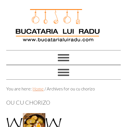
Skip
Skip
Skip
Skip
to
to
to
to
primary
main
primary
footer
navigation
content
sidebar
You are here:
Home
/
Archives for ou cu chorizo
OU CU CHORIZO