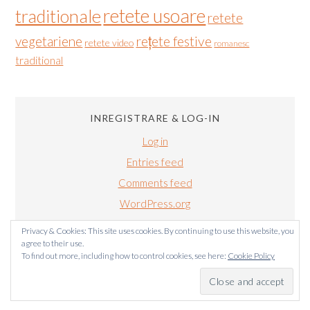
retete usoare
traditionale
retete
vegetariene
rețete festive
retete video
romanesc
traditional
INREGISTRARE & LOG-IN
Log in
Entries feed
Comments feed
WordPress.org
Privacy & Cookies: This site uses cookies. By continuing to use this website, you
agree to their use.
To find out more, including how to control cookies, see here:
Cookie Policy
BUCATARIALUIRADU.COM COPYRIGHT © 2011-2024. TOATE
DREPTURILE SUNT REZERVATE.