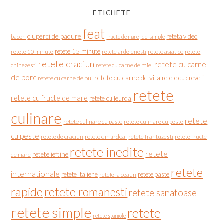
ETICHETE
feat
ciuperci de padure
reteta video
bacon
fructe de mare
idei simple
retete 15 minute
retete asiatice
retete
retete 10 minute
retete ardelenesti
retete craciun
retete cu carne
chinezesti
retete cu carne de miel
de porc
retete cu carne de vita
retete cu creveti
retete cu carne de pui
retete
retete cu fructe de mare
retete cu leurda
culinare
retete
retete culinare cu paste
retete culinare cu peste
cu peste
retete de craciun
retete din ardeal
retete frantuzesti
retete fructe
retete inedite
retete
retete ieftine
de mare
retete
internationale
retete italiene
retete paste
retete la ceaun
rapide
retete romanesti
retete sanatoase
retete simple
retete
retete spaniole