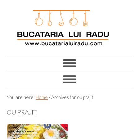
Skip
Skip
Skip
Skip
to
to
to
to
primary
main
primary
footer
navigation
content
sidebar
You are here:
Home
/
Archives for ou prajit
OU PRAJIT