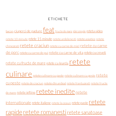
ETICHETE
feat
ciuperci de padure
reteta video
bacon
fructe de mare
idei simple
retete 15 minute
retete asiatice
retete
retete 10 minute
retete ardelenesti
retete craciun
retete cu carne
chinezesti
retete cu carne de miel
de porc
retete cu carne de vita
retete cu creveti
retete cu carne de pui
retete
retete cu fructe de mare
retete cu leurda
culinare
retete
retete culinare cu paste
retete culinare cu peste
cu peste
retete de craciun
retete din ardeal
retete frantuzesti
retete fructe
retete inedite
retete
retete ieftine
de mare
retete
internationale
retete italiene
retete paste
retete la ceaun
rapide
retete romanesti
retete sanatoase