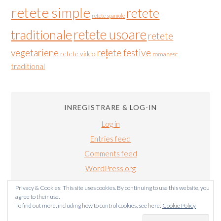
retete simple
retete
retete spaniole
retete usoare
traditionale
retete
vegetariene
rețete festive
retete video
romanesc
traditional
INREGISTRARE & LOG-IN
Log in
Entries feed
Comments feed
WordPress.org
Privacy & Cookies: This site uses cookies. By continuing to use this website, you
agree to their use.
To find out more, including how to control cookies, see here:
Cookie Policy