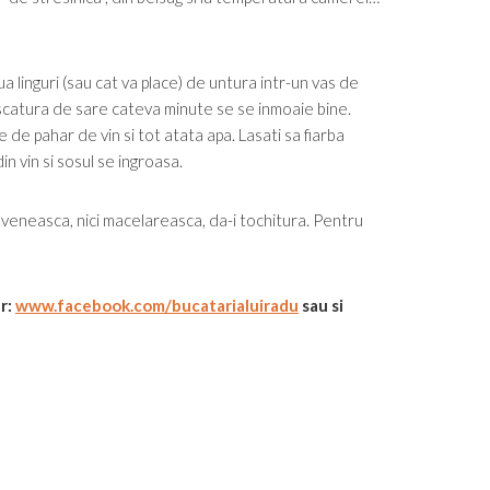
doua linguri (sau cat va place) de untura intr-un vas de
 piscatura de sare cateva minute se se inmoaie bine.
 de pahar de vin si tot atata apa. Lasati sa fiarba
 vin si sosul se ingroasa.
ldoveneasca, nici macelareasca, da-i tochitura. Pentru
r:
www.facebook.com/
bucatarialuiradu
sau si