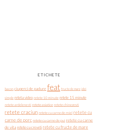
ETICHETE
feat
ciuperci de padure
bacon
fructe de mare
idei
reteta video
retete 15 minute
simple
retete 10 minute
retete asiatice
retete chinezesti
retete ardelenesti
retete craciun
retete cu
retete cu carne de miel
carne de porc
retete cu carne
retete cu carne de pui
de vita
retete cu fructe de mare
retete cu creveti