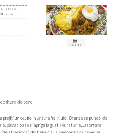
MP TOTAL
30 minute
PRINT
prajiti un ou, fie in untura fie in ulei. Branza sa puneti de
ie, piscacioasa si apriga la gust. Muraturile…asortate
iu “de stresinica”, din belsug si la temperatura camerei…