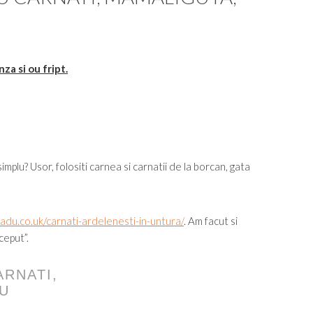
za si ou fript.
mplu? Usor, folositi carnea si carnatii de la borcan, gata
radu.co.uk/carnati-ardelenesti-in-untura/
. Am facut si
ceput”.
ARNATI,
OU