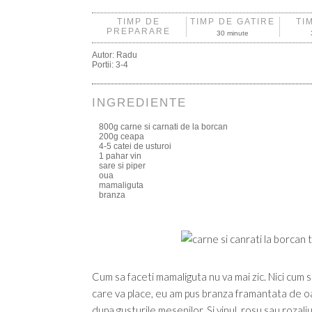
TIMP DE
TIMP DE GATIRE
TI
PREPARARE
30 minute
Autor:
Radu
Portii:
3-4
INGREDIENTE
800g carne si carnati de la borcan
200g ceapa
4-5 catei de usturoi
1 pahar vin
sare si piper
oua
mamaliguta
branza
Cum sa faceti mamaliguta nu va mai zic. Nici cum sa 
care va place, eu am pus branza framantata de oa
dupa gusturile mesenilor. Si vinul, rosu sau rozal