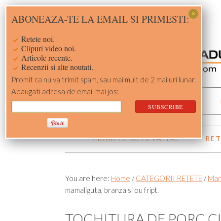
Skip
Skip
Skip
Skip
ABONEAZA-TE LA EMAIL SI PRIMESTI:
to
to
to
to
primary
main
primary
footer
Retete noi.
navigation
content
sidebar
Clipuri video noi.
Articole recente.
Recenzii si alte noutati.
Promit ca nu va trimit spam, sau mai mult de 2 mailuri lunar.
Adaugati adresa de email mai jos:
ACASA
RETETE
TRIMITE RETETA TA!
RET
You are here:
Home
/
CATEGORII RETETE
/
Man
mamaliguta, branza si ou fript.
TOCHITURA DE PORC C