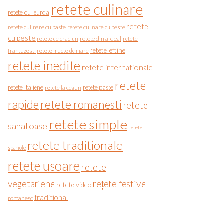
retete culinare
retete cu leurda
retete
retete culinare cu paste
retete culinare cu peste
cu peste
retete de craciun
retete din ardeal
retete
retete ieftine
frantuzesti
retete fructe de mare
retete inedite
retete internationale
retete
retete italiene
retete paste
retete la ceaun
rapide
retete romanesti
retete
retete simple
sanatoase
retete
retete traditionale
spaniole
retete usoare
retete
vegetariene
rețete festive
retete video
traditional
romanesc