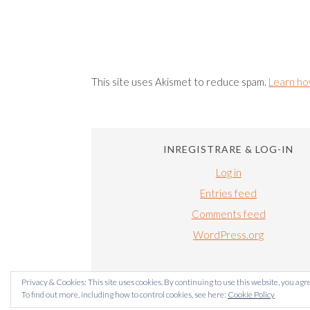
This site uses Akismet to reduce spam.
Learn ho
INREGISTRARE & LOG-IN
Log in
Entries feed
Comments feed
WordPress.org
Privacy & Cookies: This site uses cookies. By continuing to use this website, you agre
To find out more, including how to control cookies, see here:
Cookie Policy
BUCATARI