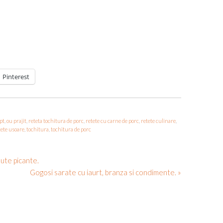
Pinterest
pt
,
ou prajit
,
reteta tochitura de porc
,
retete cu carne de porc
,
retete culinare
,
tete usoare
,
tochitura
,
tochitura de porc
lute picante.
Gogosi sarate cu iaurt, branza si condimente. »