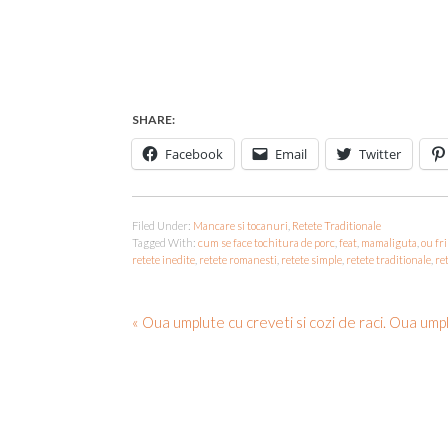
SHARE:
Facebook
Email
Twitter
Filed Under:
Mancare si tocanuri
,
Retete Traditionale
Tagged With:
cum se face tochitura de porc
,
feat
,
mamaliguta
,
ou fri
retete inedite
,
retete romanesti
,
retete simple
,
retete traditionale
,
re
« Oua umplute cu creveti si cozi de raci. Oua ump