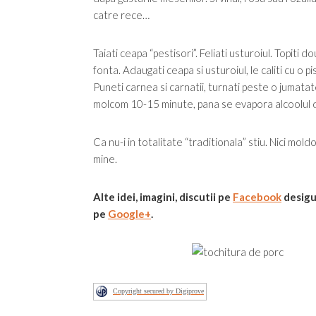
catre rece…
Taiati ceapa “pestisori”. Feliati usturoiul. Topiti 
fonta. Adaugati ceapa si usturoiul, le caliti cu o
Puneti carnea si carnatii, turnati peste o jumatate
molcom 10-15 minute, pana se evapora alcoolul din
Ca nu-i in totalitate “traditionala” stiu. Nici mo
mine.
Alte idei, imagini, discutii
pe
Facebook
desigu
pe
Google+
.
Copyright secured by Digiprove