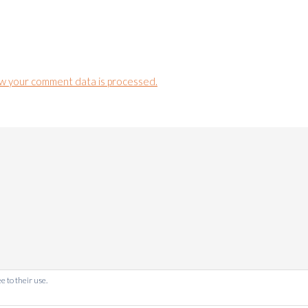
w your comment data is processed.
e to their use.
ALUIRADU.COM COPYRIGHT © 2011-2024. TOATE DREPTURILE SUNT R