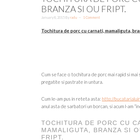
BRANZA SI OU FRIPT.
January 8, 2015
By
radu
1 Comment
Tochitura de porc cu carnati, mamaliguta, bran
Cum se face o tochitura de porc mai rapid si mai si
pregatite si pastrate in untura.
Cum le-am pus in reteta asta:
http://bucatarialui
anul asta de sarbatori un borcan, si acum l-am “in
TOCHITURA DE PORC CU C
MAMALIGUTA, BRANZA SI 
FRIPT.