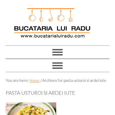
Skip
Skip
Skip
Skip
to
to
to
to
primary
main
primary
footer
navigation
content
sidebar
You are here:
Home
/
Archives for pasta usturoi si ardei iute
PASTA USTUROI SI ARDEI IUTE