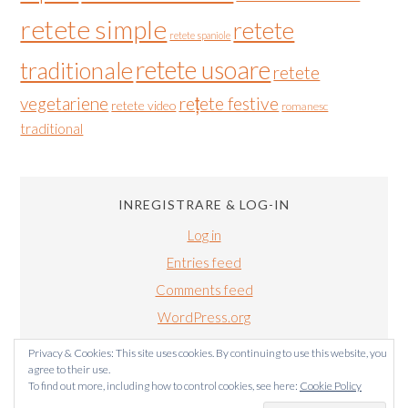
retete simple
retete
retete spaniole
retete usoare
traditionale
retete
vegetariene
rețete festive
retete video
romanesc
traditional
INREGISTRARE & LOG-IN
Log in
Entries feed
Comments feed
WordPress.org
Privacy & Cookies: This site uses cookies. By continuing to use this website, you
agree to their use.
To find out more, including how to control cookies, see here:
Cookie Policy