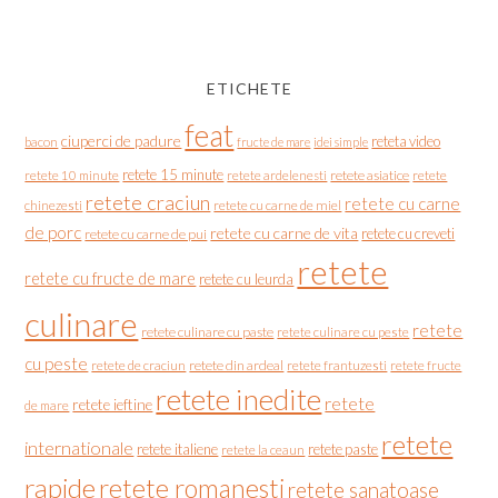
ETICHETE
feat
ciuperci de padure
reteta video
bacon
fructe de mare
idei simple
retete 15 minute
retete asiatice
retete
retete 10 minute
retete ardelenesti
retete craciun
retete cu carne
chinezesti
retete cu carne de miel
de porc
retete cu carne de vita
retete cu creveti
retete cu carne de pui
retete
retete cu fructe de mare
retete cu leurda
culinare
retete
retete culinare cu paste
retete culinare cu peste
cu peste
retete de craciun
retete din ardeal
retete frantuzesti
retete fructe
retete inedite
retete
retete ieftine
de mare
retete
internationale
retete italiene
retete paste
retete la ceaun
rapide
retete romanesti
retete sanatoase