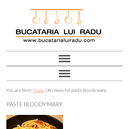
Skip
Skip
Skip
Skip
to
to
to
to
primary
main
primary
footer
navigation
content
sidebar
You are here:
Home
/
Archives for paste bloody mary
PASTE BLOODY MARY