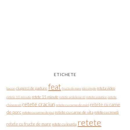
ETICHETE
feat
ciuperci de padure
reteta video
bacon
fructe de mare
idei simple
retete 15 minute
retete asiatice
retete
retete 10 minute
retete ardelenesti
retete craciun
retete cu carne
chinezesti
retete cu carne de miel
de porc
retete cu carne de vita
retete cu creveti
retete cu carne de pui
retete
retete cu fructe de mare
retete cu leurda