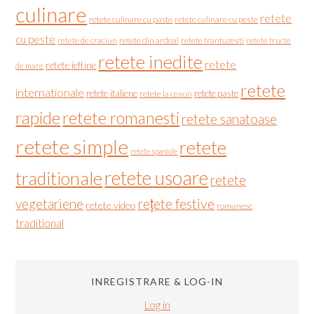
culinare
retete
retete culinare cu paste
retete culinare cu peste
cu peste
retete de craciun
retete din ardeal
retete frantuzesti
retete fructe
retete inedite
retete
retete ieftine
de mare
retete
internationale
retete italiene
retete paste
retete la ceaun
rapide
retete romanesti
retete sanatoase
retete simple
retete
retete spaniole
retete usoare
traditionale
retete
vegetariene
rețete festive
retete video
romanesc
traditional
INREGISTRARE & LOG-IN
Log in