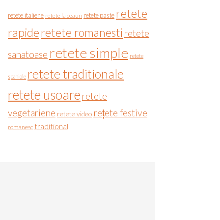
retete
retete italiene
retete paste
retete la ceaun
rapide
retete romanesti
retete
retete simple
sanatoase
retete
retete traditionale
spaniole
retete usoare
retete
vegetariene
rețete festive
retete video
traditional
romanesc