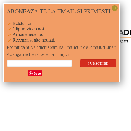
Skip
Skip
Skip
Skip
ABONEAZA-TE LA EMAIL SI PRIMESTI:
to
to
to
to
primary
main
primary
footer
Retete noi.
navigation
content
sidebar
Clipuri video noi.
Articole recente.
Recenzii si alte noutati.
Promit ca nu va trimit spam, sau mai mult de 2 mailuri lunar.
Adaugati adresa de email mai jos:
ACASA
RETETE
Save