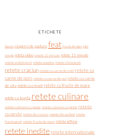
ETICHETE
feat
ciuperci de padure
bacon
fructe de mare
idei
reteta video
retete 15 minute
simple
retete 10 minute
retete asiatice
retete chinezesti
retete ardelenesti
retete craciun
retete cu
retete cu carne de miel
carne de porc
retete cu carne
retete cu carne de pui
de vita
retete cu fructe de mare
retete cu creveti
retete culinare
retete cu leurda
retete
retete culinare cu paste
retete culinare cu peste
cu peste
retete de craciun
retete din ardeal
retete
retete ieftine
frantuzesti
retete fructe de mare
retete inedite
retete internationale