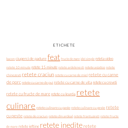
ETICHETE
feat
ciuperci de padure
reteta video
bacon
fructe de mare
idei simple
retete 15 minute
retete asiatice
retete
retete 10 minute
retete ardelenesti
retete craciun
retete cu carne
chinezesti
retete cu carne de miel
de porc
retete cu carne de vita
retete cu creveti
retete cu carne de pui
retete
retete cu fructe de mare
retete cu leurda
culinare
retete
retete culinare cu paste
retete culinare cu peste
cu peste
retete de craciun
retete din ardeal
retete frantuzesti
retete fructe
retete inedite
retete
retete ieftine
de mare