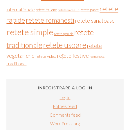
retete
internationale
retete italiene
retete paste
retete la ceaun
rapide
retete romanesti
retete sanatoase
retete simple
retete
retete spaniole
retete usoare
traditionale
retete
vegetariene
rețete festive
retete video
romanesc
traditional
INREGISTRARE & LOG-IN
Log in
Entries feed
Comments feed
WordPress.org