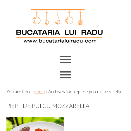
Skip
Skip
Skip
Skip
to
to
to
to
primary
main
primary
footer
navigation
content
sidebar
You are here:
Home
/
Archives for piept de pui cu mozzarella
PIEPT DE PUI CU MOZZARELLA