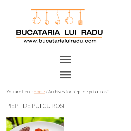
Skip
Skip
Skip
Skip
to
to
to
to
primary
main
primary
footer
navigation
content
sidebar
You are here:
Home
/
Archives for piept de pui cu rosii
PIEPT DE PUI CU ROSII