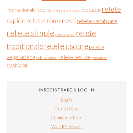
retete
internationale
retete italiene
retete paste
retete la ceaun
rapide
retete romanesti
retete sanatoase
retete simple
retete
retete spaniole
retete usoare
traditionale
retete
vegetariene
rețete festive
retete video
romanesc
traditional
INREGISTRARE & LOG-IN
Log in
Entries feed
Comments feed
WordPress.org