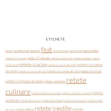
ETICHETE
feat
ciuperci de padure
reteta video
bacon
fructe de mare
idei simple
retete 15 minute
retete asiatice
retete
retete 10 minute
retete ardelenesti
retete craciun
retete cu carne
chinezesti
retete cu carne de miel
de porc
retete cu carne de vita
retete cu creveti
retete cu carne de pui
retete
retete cu fructe de mare
retete cu leurda
culinare
retete
retete culinare cu paste
retete culinare cu peste
cu peste
retete de craciun
retete din ardeal
retete frantuzesti
retete fructe
retete inedite
retete
retete ieftine
de mare