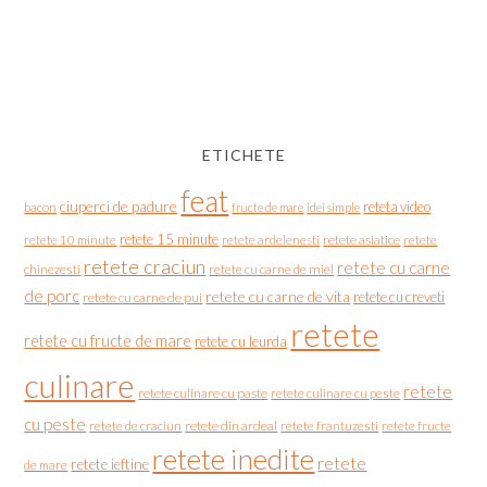
ETICHETE
feat
ciuperci de padure
reteta video
bacon
fructe de mare
idei simple
retete 15 minute
retete asiatice
retete
retete 10 minute
retete ardelenesti
retete craciun
retete cu carne
chinezesti
retete cu carne de miel
de porc
retete cu carne de vita
retete cu creveti
retete cu carne de pui
retete
retete cu fructe de mare
retete cu leurda
culinare
retete
retete culinare cu paste
retete culinare cu peste
cu peste
retete de craciun
retete din ardeal
retete frantuzesti
retete fructe
retete inedite
retete
retete ieftine
de mare