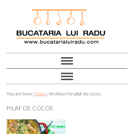
Skip
Skip
Skip
Skip
to
to
to
to
primary
main
primary
footer
navigation
content
sidebar
You are here:
Home
/
Archives for pilaf de cocos
PILAF DE COCOS