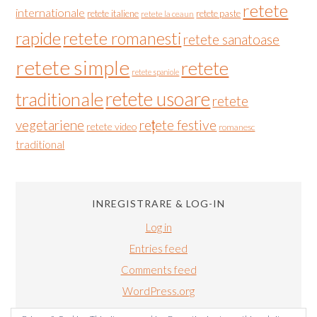
retete
internationale
retete italiene
retete paste
retete la ceaun
rapide
retete romanesti
retete sanatoase
retete simple
retete
retete spaniole
retete usoare
traditionale
retete
vegetariene
rețete festive
retete video
romanesc
traditional
INREGISTRARE & LOG-IN
Log in
Entries feed
Comments feed
WordPress.org