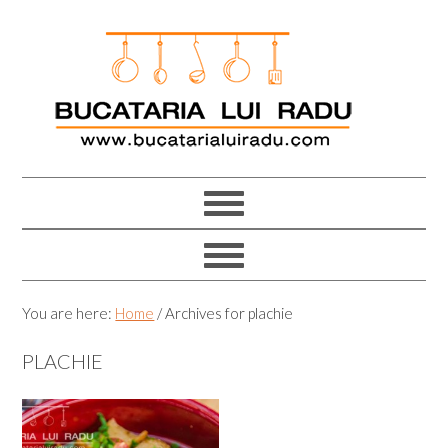
Skip
Skip
Skip
Skip
to
to
to
to
primary
main
primary
footer
navigation
content
sidebar
You are here:
Home
/
Archives for plachie
PLACHIE