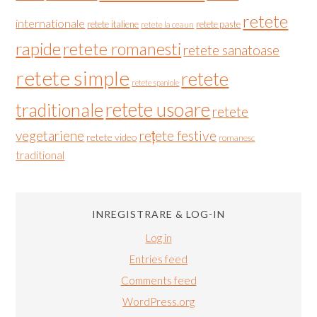
retete
internationale
retete italiene
retete paste
retete la ceaun
rapide
retete romanesti
retete sanatoase
retete simple
retete
retete spaniole
retete usoare
traditionale
retete
vegetariene
rețete festive
retete video
romanesc
traditional
INREGISTRARE & LOG-IN
Log in
Entries feed
Comments feed
WordPress.org