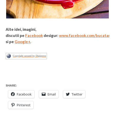
Alte idei, imagini,
discutii pe
Facebook
desigur:
www.facebook.com/
bucatarial
si pe
Google+
.
Copyright secured by Digiprove
SHARE:
Facebook
Email
Twitter
Pinterest