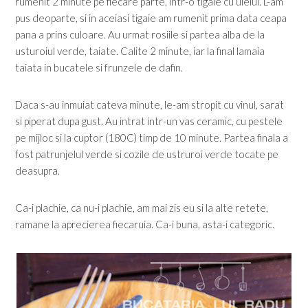
rumenit 2 minute pe fiecare parte, intr-o tigaie cu uleiul. L-am
pus deoparte, si in aceiasi tigaie am rumenit prima data ceapa
pana a prins culoare. Au urmat rosiile si partea alba de la
usturoiul verde, taiate. Calite 2 minute, iar la final lamaia
taiata in bucatele si frunzele de dafin.
Daca s-au inmuiat cateva minute, le-am stropit cu vinul, sarat
si piperat dupa gust. Au intrat intr-un vas ceramic, cu pestele
pe mijloc si la cuptor (180C) timp de 10 minute. Partea finala a
fost patrunjelul verde si cozile de ustruroi verde tocate pe
deasupra.
Ca-i plachie, ca nu-i plachie, am mai zis eu si la alte retete,
ramane la aprecierea fiecaruia. Ca-i buna, asta-i categoric.