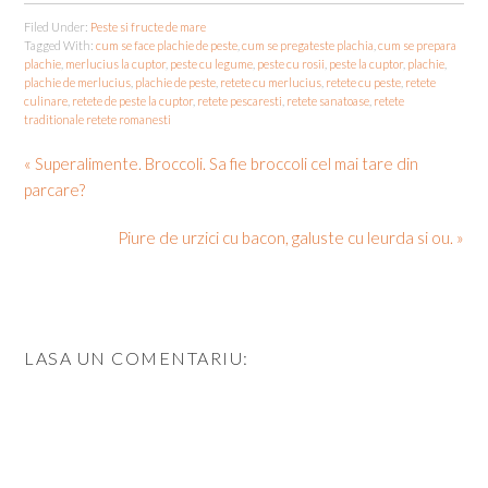
Filed Under:
Peste si fructe de mare
Tagged With:
cum se face plachie de peste
,
cum se pregateste plachia
,
cum se prepara
plachie
,
merlucius la cuptor
,
peste cu legume
,
peste cu rosii
,
peste la cuptor
,
plachie
,
plachie de merlucius
,
plachie de peste
,
retete cu merlucius
,
retete cu peste
,
retete
culinare
,
retete de peste la cuptor
,
retete pescaresti
,
retete sanatoase
,
retete
traditionale retete romanesti
« Superalimente. Broccoli. Sa fie broccoli cel mai tare din
parcare?
Piure de urzici cu bacon, galuste cu leurda si ou. »
LASA UN COMENTARIU: