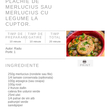
PLACHIE DE
MERLUCIUS SAU
MERLUCIUS CU
LEGUME LA
CUPTOR.
TIMP DE
TIMP DE
TIMP
PREPARARE
GATIRE
TOTAL
10 minute
10 minute
20 minute
Autor:
Radu
Portii:
1
INGREDIENTE
PRINT
250g merlucius (rondele sau file)
1/4 lamaie conservata (optionala)
100g arpagica (sau ceapa)
100g rosii
2 frunze dafin
cateva fire usturoi verde
25ml ulei
1/4 pahar de vin alb
patrunjel verde
sare&piper