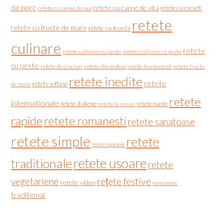
de porc
retete cu carne de vita
retete cu creveti
retete cu carne de pui
retete
retete cu fructe de mare
retete cu leurda
culinare
retete
retete culinare cu paste
retete culinare cu peste
cu peste
retete de craciun
retete din ardeal
retete frantuzesti
retete fructe
retete inedite
retete
retete ieftine
de mare
retete
internationale
retete italiene
retete paste
retete la ceaun
rapide
retete romanesti
retete sanatoase
retete simple
retete
retete spaniole
retete usoare
traditionale
retete
vegetariene
rețete festive
retete video
romanesc
traditional