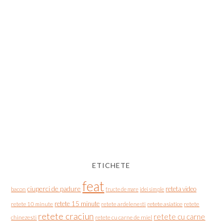
ETICHETE
feat
ciuperci de padure
reteta video
bacon
fructe de mare
idei simple
retete 15 minute
retete asiatice
retete
retete 10 minute
retete ardelenesti
retete craciun
retete cu carne
chinezesti
retete cu carne de miel