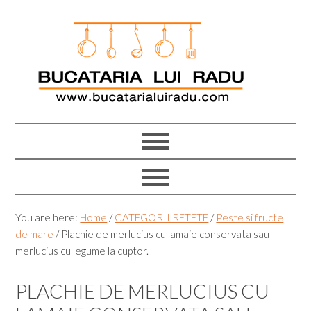
Skip
Skip
Skip
Skip
to
to
to
to
primary
main
primary
footer
navigation
content
sidebar
You are here:
Home
/
CATEGORII RETETE
/
Peste si fructe
de mare
/
Plachie de merlucius cu lamaie conservata sau
merlucius cu legume la cuptor.
PLACHIE DE MERLUCIUS CU