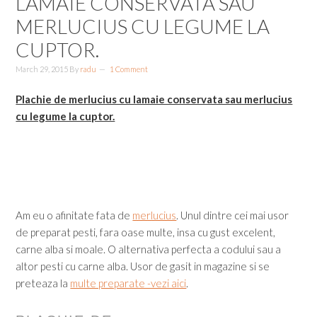
LAMAIE CONSERVATA SAU
MERLUCIUS CU LEGUME LA
CUPTOR.
March 29, 2015
By
radu
1 Comment
Plachie de merlucius cu lamaie conservata sau merlucius
cu legume la cuptor.
Am eu o afinitate fata de
merlucius
. Unul dintre cei mai usor
de preparat pesti, fara oase multe, insa cu gust excelent,
carne alba si moale. O alternativa perfecta a codului sau a
altor pesti cu carne alba. Usor de gasit in magazine si se
preteaza la
multe preparate -vezi aici
.