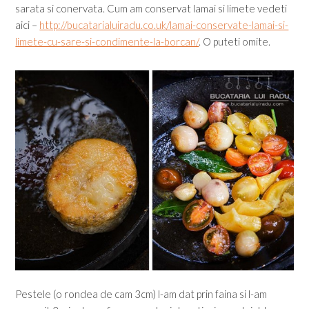
sarata si conervata. Cum am conservat lamai si limete vedeti
aici –
http://bucatarialuiradu.co.uk/lamai-conservate-lamai-si-
limete-cu-sare-si-condimente-la-borcan/
. O puteti omite.
Pestele (o rondea de cam 3cm) l-am dat prin faina si l-am