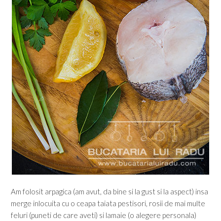
Am folosit arpagica (am avut, da bine si la gust si la aspect) insa
merge inlocuita cu o ceapa taiata pestisori, rosii de mai multe
feluri (puneti de care aveti) si lamaie (o alegere personala)