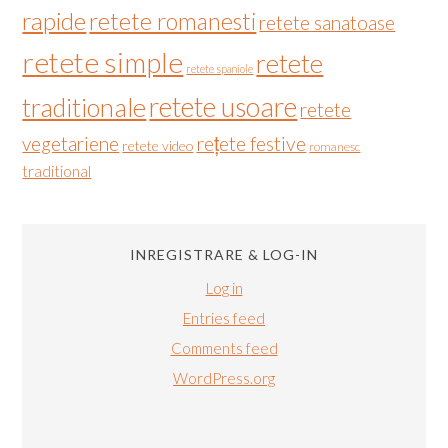
rapide
retete romanesti
retete sanatoase
retete simple
retete
retete spaniole
retete usoare
traditionale
retete
vegetariene
rețete festive
retete video
romanesc
traditional
INREGISTRARE & LOG-IN
Log in
Entries feed
Comments feed
WordPress.org