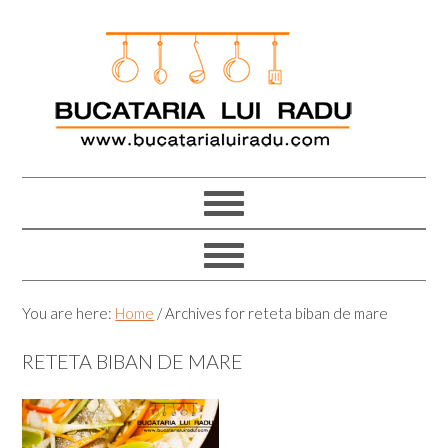
Skip
Skip
Skip
Skip
to
to
to
to
primary
main
primary
footer
navigation
content
sidebar
You are here:
Home
/
Archives for reteta biban de mare
RETETA BIBAN DE MARE