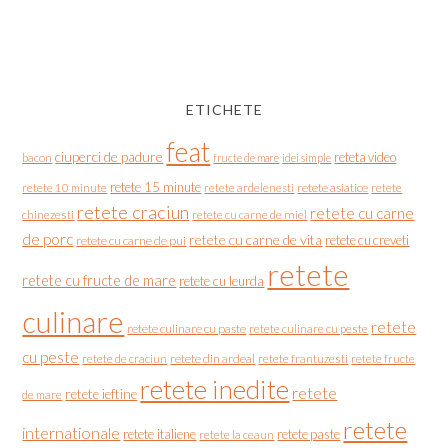
ETICHETE
feat
ciuperci de padure
reteta video
bacon
fructe de mare
idei simple
retete 15 minute
retete asiatice
retete
retete 10 minute
retete ardelenesti
retete craciun
retete cu carne
chinezesti
retete cu carne de miel
de porc
retete cu carne de vita
retete cu creveti
retete cu carne de pui
retete
retete cu fructe de mare
retete cu leurda
culinare
retete
retete culinare cu paste
retete culinare cu peste
cu peste
retete de craciun
retete din ardeal
retete frantuzesti
retete fructe
retete inedite
retete
retete ieftine
de mare
retete
internationale
retete italiene
retete paste
retete la ceaun