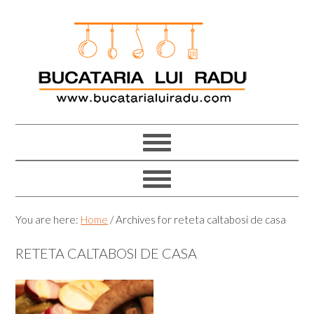
Skip
Skip
Skip
Skip
to
to
to
to
primary
main
primary
footer
navigation
content
sidebar
You are here:
Home
/
Archives for reteta caltabosi de casa
RETETA CALTABOSI DE CASA