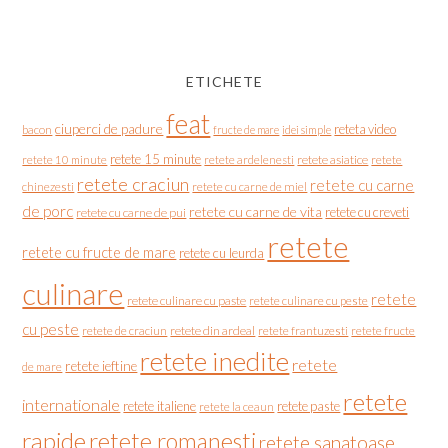
ETICHETE
feat
ciuperci de padure
reteta video
bacon
fructe de mare
idei simple
retete 15 minute
retete asiatice
retete
retete 10 minute
retete ardelenesti
retete craciun
retete cu carne
chinezesti
retete cu carne de miel
de porc
retete cu carne de vita
retete cu creveti
retete cu carne de pui
retete
retete cu fructe de mare
retete cu leurda
culinare
retete
retete culinare cu paste
retete culinare cu peste
cu peste
retete de craciun
retete din ardeal
retete frantuzesti
retete fructe
retete inedite
retete
retete ieftine
de mare
retete
internationale
retete italiene
retete paste
retete la ceaun
rapide
retete romanesti
retete sanatoase