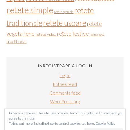
retete simple
retete
retete spaniole
retete usoare
traditionale
retete
vegetariene
rețete festive
retete video
romanesc
traditional
INREGISTRARE & LOG-IN
Log in
Entries feed
Comments feed
WordPress.org
Privacy & Cookies: This site uses cookies. By continuing to use this website, you
agree to their use.
To find out more, including how to control cookies, see here:
Cookie Policy