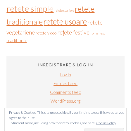
retete simple
retete
retete spaniole
retete usoare
traditionale
retete
vegetariene
rețete festive
retete video
romanesc
traditional
INREGISTRARE & LOG-IN
Log in
Entries feed
Comments feed
WordPress.org
Privacy & Cookies: This site uses cookies. By continuing to use this website, you
agree to their use.
To find out more, including how to control cookies, see here:
Cookie Policy