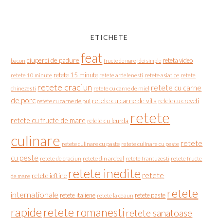
ETICHETE
feat
ciuperci de padure
reteta video
bacon
fructe de mare
idei simple
retete 15 minute
retete asiatice
retete
retete 10 minute
retete ardelenesti
retete craciun
retete cu carne
chinezesti
retete cu carne de miel
de porc
retete cu carne de vita
retete cu creveti
retete cu carne de pui
retete
retete cu fructe de mare
retete cu leurda
culinare
retete
retete culinare cu paste
retete culinare cu peste
cu peste
retete de craciun
retete din ardeal
retete frantuzesti
retete fructe
retete inedite
retete
retete ieftine
de mare
retete
internationale
retete italiene
retete paste
retete la ceaun
rapide
retete romanesti
retete sanatoase