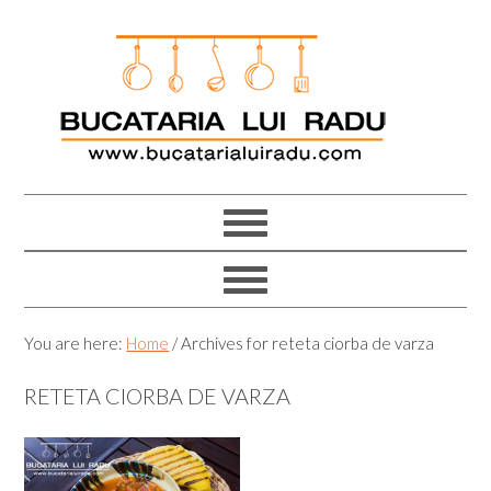
Skip
Skip
Skip
Skip
to
to
to
to
primary
main
primary
footer
navigation
content
sidebar
You are here:
Home
/
Archives for reteta ciorba de varza
RETETA CIORBA DE VARZA