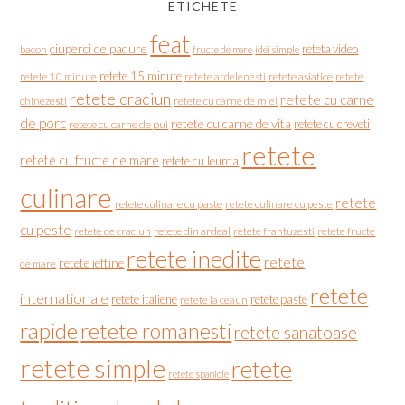
ETICHETE
feat
ciuperci de padure
reteta video
bacon
fructe de mare
idei simple
retete 15 minute
retete asiatice
retete
retete 10 minute
retete ardelenesti
retete craciun
retete cu carne
chinezesti
retete cu carne de miel
de porc
retete cu carne de vita
retete cu creveti
retete cu carne de pui
retete
retete cu fructe de mare
retete cu leurda
culinare
retete
retete culinare cu paste
retete culinare cu peste
cu peste
retete de craciun
retete din ardeal
retete frantuzesti
retete fructe
retete inedite
retete
retete ieftine
de mare
retete
internationale
retete italiene
retete paste
retete la ceaun
rapide
retete romanesti
retete sanatoase
retete simple
retete
retete spaniole