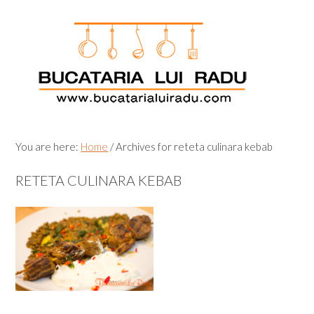
Skip
Skip
Skip
Skip
to
to
to
to
primary
main
primary
footer
navigation
content
sidebar
You are here:
Home
/
Archives for reteta culinara kebab
RETETA CULINARA KEBAB