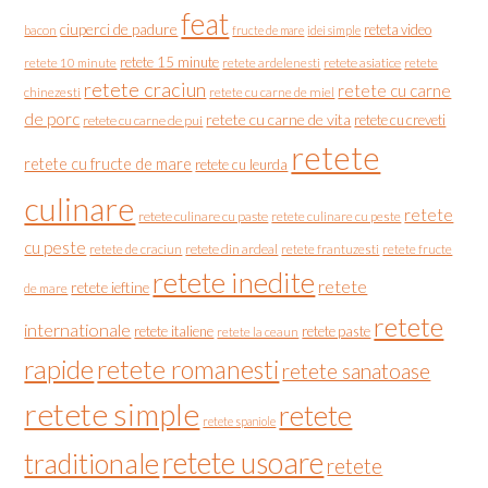
feat
ciuperci de padure
reteta video
bacon
fructe de mare
idei simple
retete 15 minute
retete asiatice
retete
retete 10 minute
retete ardelenesti
retete craciun
retete cu carne
chinezesti
retete cu carne de miel
de porc
retete cu carne de vita
retete cu creveti
retete cu carne de pui
retete
retete cu fructe de mare
retete cu leurda
culinare
retete
retete culinare cu paste
retete culinare cu peste
cu peste
retete de craciun
retete din ardeal
retete frantuzesti
retete fructe
retete inedite
retete
retete ieftine
de mare
retete
internationale
retete italiene
retete paste
retete la ceaun
rapide
retete romanesti
retete sanatoase
retete simple
retete
retete spaniole
retete usoare
traditionale
retete