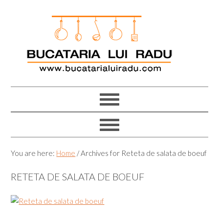
Skip
Skip
Skip
Skip
to
to
to
to
primary
main
primary
footer
navigation
content
sidebar
You are here:
Home
/
Archives for Reteta de salata de boeuf
RETETA DE SALATA DE BOEUF