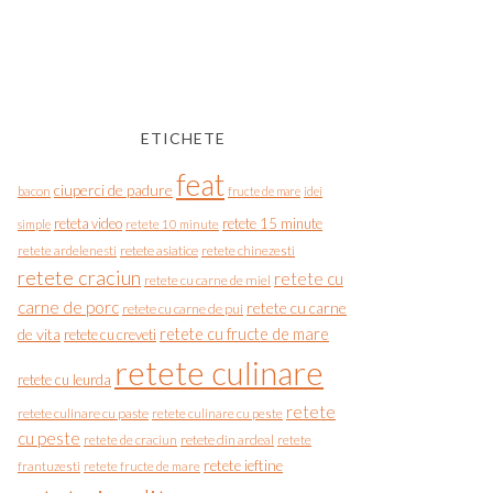
ETICHETE
feat
ciuperci de padure
bacon
fructe de mare
idei
reteta video
retete 15 minute
simple
retete 10 minute
retete asiatice
retete chinezesti
retete ardelenesti
retete craciun
retete cu
retete cu carne de miel
carne de porc
retete cu carne
retete cu carne de pui
de vita
retete cu fructe de mare
retete cu creveti
retete culinare
retete cu leurda
retete
retete culinare cu paste
retete culinare cu peste
cu peste
retete de craciun
retete din ardeal
retete
retete ieftine
frantuzesti
retete fructe de mare