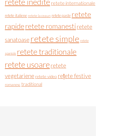
retete inedite
retete internationale
retete
retete italiene
retete paste
retete la ceaun
rapide
retete romanesti
retete
retete simple
sanatoase
retete
retete traditionale
spaniole
retete usoare
retete
vegetariene
rețete festive
retete video
traditional
romanesc