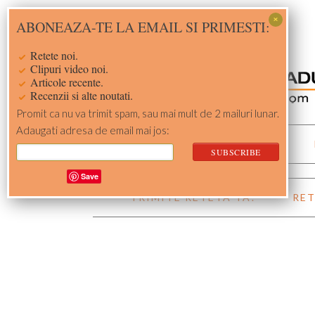
Skip
Skip
Skip
Skip
ABONEAZA-TE LA EMAIL SI PRIMESTI:
to
to
to
to
primary
main
primary
footer
Retete noi.
navigation
content
sidebar
Clipuri video noi.
Articole recente.
Recenzii si alte noutati.
Promit ca nu va trimit spam, sau mai mult de 2 mailuri lunar.
Adaugati adresa de email mai jos:
ACASA
RETETE
Save
TRIMITE RETETA TA!
RET