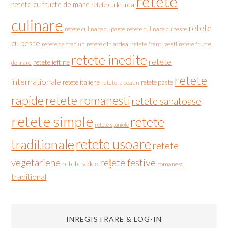
retete
retete cu fructe de mare
retete cu leurda
culinare
retete
retete culinare cu paste
retete culinare cu peste
cu peste
retete de craciun
retete din ardeal
retete frantuzesti
retete fructe
retete inedite
retete
retete ieftine
de mare
retete
internationale
retete italiene
retete paste
retete la ceaun
rapide
retete romanesti
retete sanatoase
retete simple
retete
retete spaniole
retete usoare
traditionale
retete
vegetariene
rețete festive
retete video
romanesc
traditional
INREGISTRARE & LOG-IN