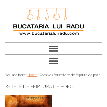
Skip
Skip
Skip
Skip
to
to
to
to
primary
main
primary
footer
navigation
content
sidebar
You are here:
Home
/
Archives for retete de friptura de porc
RETETE DE FRIPTURA DE PORC