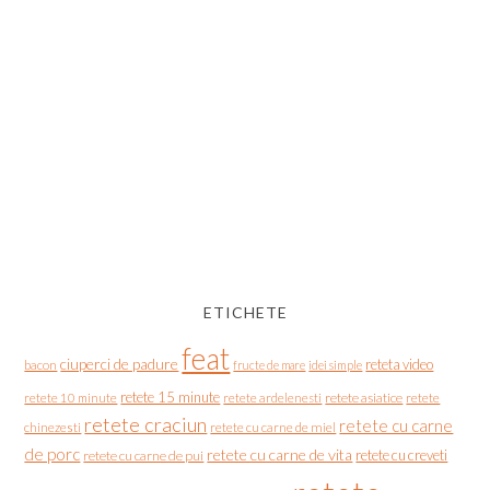
ETICHETE
feat
ciuperci de padure
reteta video
bacon
fructe de mare
idei simple
retete 15 minute
retete asiatice
retete
retete 10 minute
retete ardelenesti
retete craciun
retete cu carne
chinezesti
retete cu carne de miel
de porc
retete cu carne de vita
retete cu creveti
retete cu carne de pui