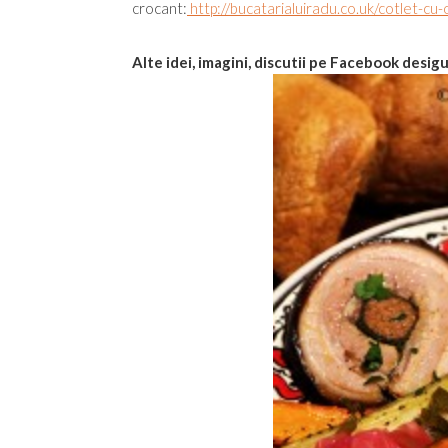
crocant:
http://bucatarialuiradu.co.uk/cotlet-cu-
Alte idei, imagini, discutii pe Facebook desig