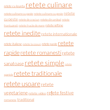
retete culinare
retete cu leurda
retete
retete culinare cu paste
retete culinare cu peste
cu peste
retete de craciun
retete din ardeal
retete
retete ieftine
frantuzesti
retete fructe de mare
retete inedite
retete internationale
retete
retete italiene
retete paste
retete la ceaun
rapide
retete romanesti
retete
retete simple
sanatoase
retete
retete traditionale
spaniole
retete usoare
retete
vegetariene
rețete festive
retete video
traditional
romanesc