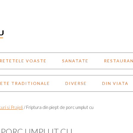
RETETELE VOASTE
SANATATE
RESTAURA
ETE TRADITIONALE
DIVERSE
DIN VIATA
turi si Prajeli
/
Friptura din piept de porc umplut cu
E PORC UMPLUT CU