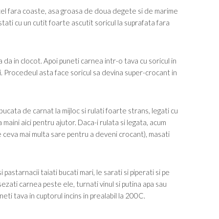
rcel fara coaste, asa groasa de doua degete si de marime
ti cu un cutit foarte ascutit soricul la suprafata fara
 da in clocot. Apoi puneti carnea intr-o tava cu soricul in
ti. Procedeul asta face soricul sa devina super-crocant in
cata de carnat la mijloc si rulati foarte strans, legati cu
maini aici pentru ajutor. Daca-i rulata si legata, acum
de ceva mai multa sare pentru a deveni crocant), masati
pastarnacii taiati bucati mari, le sarati si piperati si pe
sezati carnea peste ele, turnati vinul si putina apa sau
neti tava in cuptorul incins in prealabil la 200C.