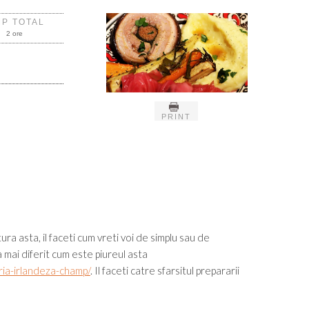
MP TOTAL
2 ore
PRINT
tura asta, il faceti cum vreti voi de simplu sau de
va mai diferit cum este piureul asta
aria-irlandeza-champ/
. Il faceti catre sfarsitul prepararii