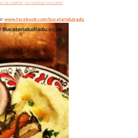
os-la-cuptor-cu-soricul-crocant/
.
ur:
www.facebook.com/bucatarialuiradu