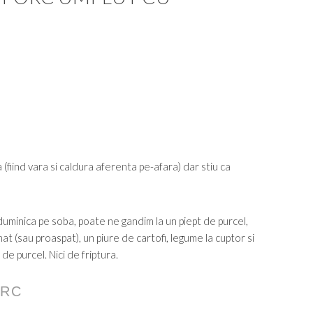
(fiind vara si caldura aferenta pe-afara) dar stiu ca
 duminica pe soba, poate ne gandim la un piept de purcel,
mat (sau proaspat), un piure de cartofi, legume la cuptor si
de purcel. Nici de friptura.
ORC