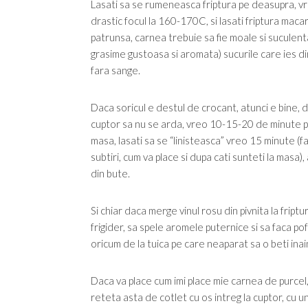
Lasati sa se rumeneasca friptura pe deasupra, vr
drastic focul la 160-170C, si lasati friptura macar
patrunsa, carnea trebuie sa fie moale si suculent
grasime gustoasa si aromata) sucurile care ies din
fara sange.
Daca soricul e destul de crocant, atunci e bine, dac
cuptor sa nu se arda, vreo 10-15-20 de minute pan
masa, lasati sa se “linisteasca” vreo 15 minute (fa
subtiri, cum va place si dupa cati sunteti la masa)
din bute.
Si chiar daca merge vinul rosu din pivnita la friptur
frigider, sa spele aromele puternice si sa faca p
oricum de la tuica pe care neaparat sa o beti inai
Daca va place cum imi place mie carnea de purcel, 
reteta asta de cotlet cu os intreg la cuptor, cu un