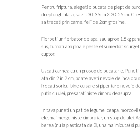
Pentru friptura, alegeti o bucata de piept de pu
dreptunghiulara, sa zic 30-35cm X 20-25cm. Cresta
sa treceti prin carne, felii de 2cm grosime.
Fierbeti un fierbator de apa, sau aprox 1,5kg pana
sus, turnati apa ploaie peste el si imediat scurge
cuptor.
Uscati carnea cu un prosop de bucatarie. Puneti bu
ata din 2 in 2 cm, poate aveti nevoie de inca doua 
frecati soricul bine cu sare si piper (are nevoie 
putin cu ulei, presarati niste cimbru deasupra.
In tava puneti un pat de legume, ceapa, morcovii si 
ele, mai merge niste cimbru iar, un stop de ulei. A
berea (nu la plasticata de 2l, una mai micuta) si pu