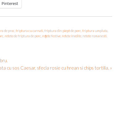
Pinterest
ra de proc
,
friptura cu carnati
,
friptura din piept de porc
,
friptura umpluta
,
orc
,
retete de friptura de porc
,
rețete festive
,
retete inedite
,
retete romanesti
,
mbru.
ata cu sos Caesar, sfecla rosie cu hrean si chips tortilla. »