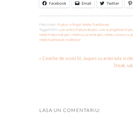
Facebook
Email
Twitter
Filed Under:
Fripturi si Prajeli
,
Retete Traditionale
Tagged With:
cum se face friptura de porc
,
cum se pregateste friptu
reteta friptura de porc
,
retete cu carne de porc
,
retete culinare cu p
retete traditionale
,
traditional
« Ceviche de scoici St. Jaques cu ardei iute si ci
Steak, sal
LASA UN COMENTARIU: