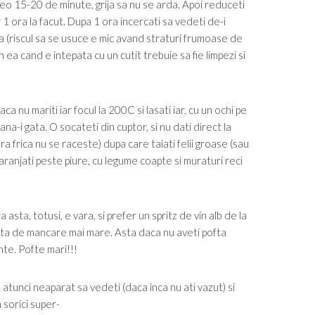
eo 15-20 de minute, grija sa nu se arda. Apoi reduceti
 1 ora la facut. Dupa 1 ora incercati sa vedeti de-i
a (riscul sa se usuce e mic avand straturi frumoase de
 ea cand e intepata cu un cutit trebuie sa fie limpezi si
a nu mariti iar focul la 200C si lasati iar, cu un ochi pe
a-i gata. O socateti din cuptor, si nu dati direct la
ra frica nu se raceste) dupa care taiati felii groase (sau
, aranjati peste piure, cu legume coapte si muraturi reci
a asta, totusi, e vara, si prefer un spritz de vin alb de la
ofta de mancare mai mare. Asta daca nu aveti pofta
nte. Pofte mari!!!
atunci neaparat sa vedeti (daca inca nu ati vazut) si
 sorici super-