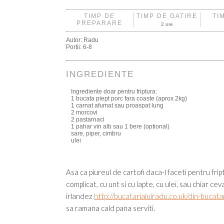
TIMP DE
TIMP DE GATIRE
TI
PREPARARE
2 ore
Autor:
Radu
Portii:
6-8
INGREDIENTE
Ingrediente doar pentru friptura:
1 bucata piept porc fara coaste (aprox 2kg)
1 carnat afumat sau proaspat lung
2 morcovi
2 pastarnaci
1 pahar vin alb sau 1 bere (optional)
sare, piper, cimbru
ulei
Asa ca piureul de cartofi daca-l faceti pentru frip
complicat, cu unt si cu lapte, cu ulei, sau chiar ce
irlandez
http://bucatarialuiradu.co.uk/din-bucat
sa ramana cald pana serviti.