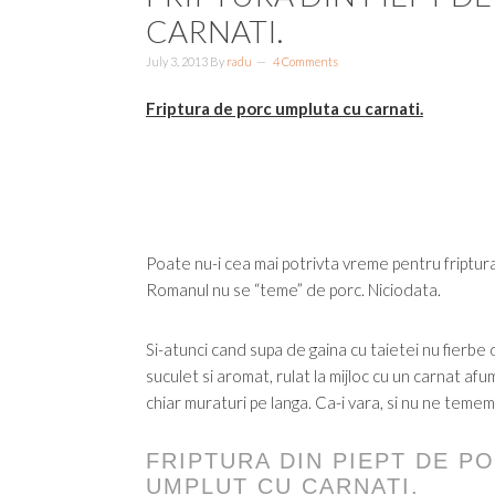
CARNATI.
July 3, 2013
By
radu
4 Comments
Friptura de porc umpluta cu carnati.
Poate nu-i cea mai potrivta vreme pentru friptura 
Romanul nu se “teme” de porc. Niciodata.
Si-atunci cand supa de gaina cu taietei nu fierbe
suculet si aromat, rulat la mijloc cu un carnat afu
chiar muraturi pe langa. Ca-i vara, si nu ne temem 
FRIPTURA DIN PIEPT DE P
UMPLUT CU CARNATI.