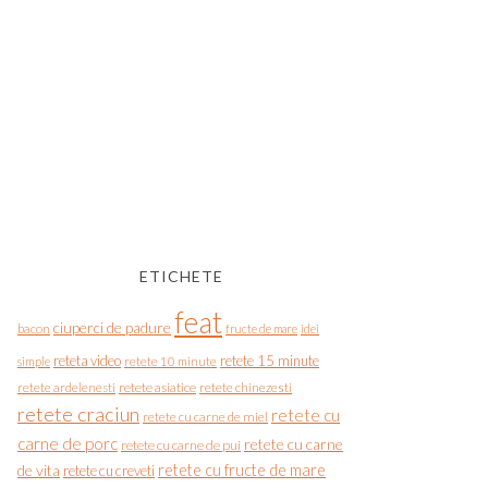
ETICHETE
feat
ciuperci de padure
bacon
fructe de mare
idei
reteta video
retete 15 minute
simple
retete 10 minute
retete asiatice
retete chinezesti
retete ardelenesti
retete craciun
retete cu
retete cu carne de miel
carne de porc
retete cu carne
retete cu carne de pui
de vita
retete cu fructe de mare
retete cu creveti