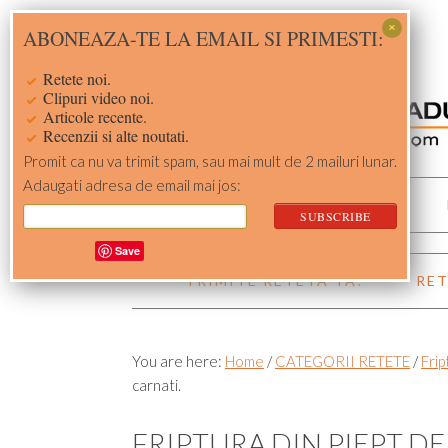
Skip
Skip
Skip
Skip
ABONEAZA-TE LA EMAIL SI PRIMESTI:
to
to
to
to
primary
main
primary
footer
Retete noi.
navigation
content
sidebar
Clipuri video noi.
Articole recente.
Recenzii si alte noutati.
Promit ca nu va trimit spam, sau mai mult de 2 mailuri lunar.
Adaugati adresa de email mai jos:
ACASA
RETETE
Save
TRIMITE RETETA TA!
RET
You are here:
Home
/
CATEGORII RETETE
/
Frip
carnati.
FRIPTURA DIN PIEPT D