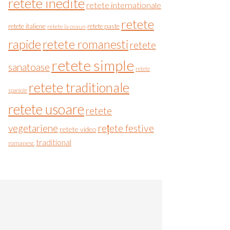
retete inedite
retete internationale
retete
retete italiene
retete paste
retete la ceaun
rapide
retete romanesti
retete
retete simple
sanatoase
retete
retete traditionale
spaniole
retete usoare
retete
vegetariene
rețete festive
retete video
traditional
romanesc