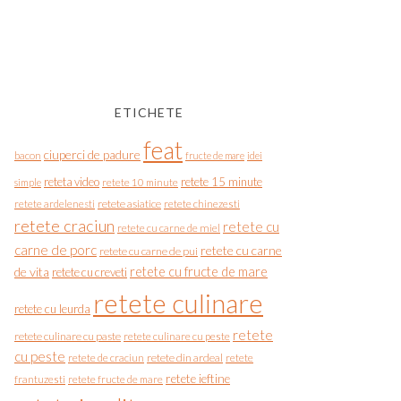
ETICHETE
feat
ciuperci de padure
bacon
fructe de mare
idei
reteta video
retete 15 minute
simple
retete 10 minute
retete asiatice
retete chinezesti
retete ardelenesti
retete craciun
retete cu
retete cu carne de miel
carne de porc
retete cu carne
retete cu carne de pui
de vita
retete cu fructe de mare
retete cu creveti
retete culinare
retete cu leurda
retete
retete culinare cu paste
retete culinare cu peste
cu peste
retete de craciun
retete din ardeal
retete
retete ieftine
frantuzesti
retete fructe de mare