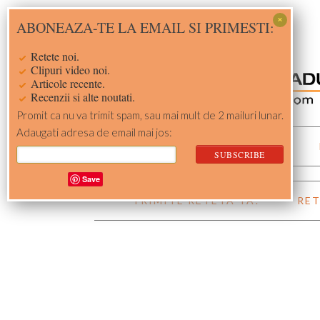
Skip
Skip
Skip
Skip
ABONEAZA-TE LA EMAIL SI PRIMESTI:
to
to
to
to
primary
main
primary
footer
Retete noi.
navigation
content
sidebar
Clipuri video noi.
Articole recente.
Recenzii si alte noutati.
Promit ca nu va trimit spam, sau mai mult de 2 mailuri lunar.
Adaugati adresa de email mai jos:
ACASA
RETETE
Save
TRIMITE RETETA TA!
RET