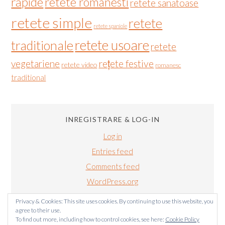
rapide
retete romanesti
retete sanatoase
retete simple
retete
retete spaniole
retete usoare
traditionale
retete
vegetariene
rețete festive
retete video
romanesc
traditional
INREGISTRARE & LOG-IN
Log in
Entries feed
Comments feed
WordPress.org
Privacy & Cookies: This site uses cookies. By continuing to use this website, you
agree to their use.
To find out more, including how to control cookies, see here:
Cookie Policy