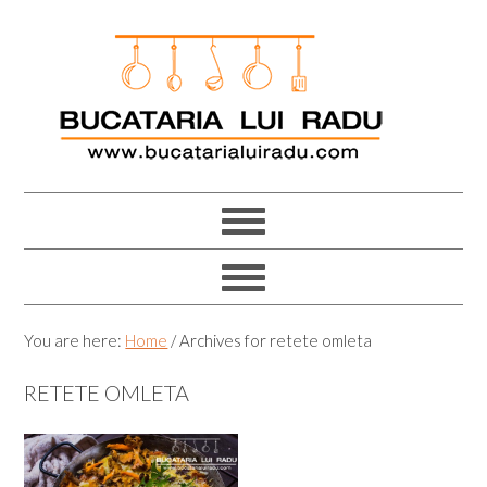
Skip
Skip
Skip
Skip
to
to
to
to
primary
main
primary
footer
navigation
content
sidebar
You are here:
Home
/
Archives for retete omleta
RETETE OMLETA