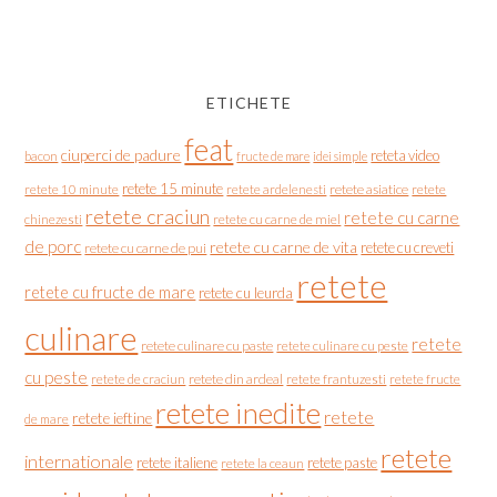
ETICHETE
feat
ciuperci de padure
reteta video
bacon
fructe de mare
idei simple
retete 15 minute
retete asiatice
retete
retete 10 minute
retete ardelenesti
retete craciun
retete cu carne
chinezesti
retete cu carne de miel
de porc
retete cu carne de vita
retete cu creveti
retete cu carne de pui
retete
retete cu fructe de mare
retete cu leurda
culinare
retete
retete culinare cu paste
retete culinare cu peste
cu peste
retete de craciun
retete din ardeal
retete frantuzesti
retete fructe
retete inedite
retete
retete ieftine
de mare
retete
internationale
retete italiene
retete paste
retete la ceaun