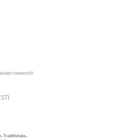
ionale romanesti
STI
n. Traditionala…