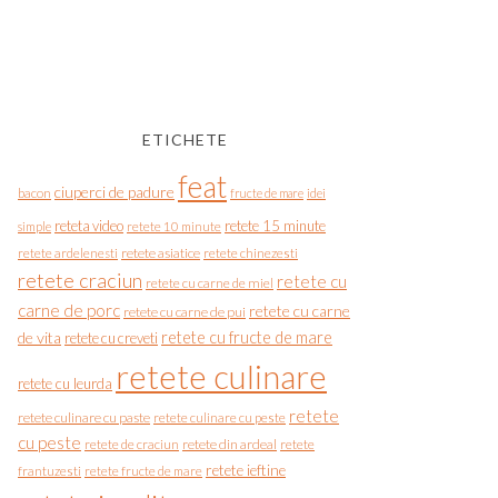
ETICHETE
feat
ciuperci de padure
bacon
fructe de mare
idei
reteta video
retete 15 minute
simple
retete 10 minute
retete asiatice
retete chinezesti
retete ardelenesti
retete craciun
retete cu
retete cu carne de miel
carne de porc
retete cu carne
retete cu carne de pui
de vita
retete cu fructe de mare
retete cu creveti
retete culinare
retete cu leurda
retete
retete culinare cu paste
retete culinare cu peste
cu peste
retete de craciun
retete din ardeal
retete
retete ieftine
frantuzesti
retete fructe de mare