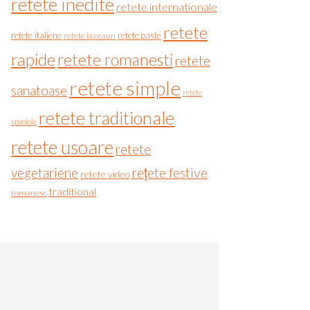
retete inedite
retete internationale
retete
retete italiene
retete paste
retete la ceaun
rapide
retete romanesti
retete
retete simple
sanatoase
retete
retete traditionale
spaniole
retete usoare
retete
vegetariene
rețete festive
retete video
traditional
romanesc