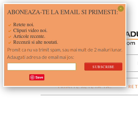
Skip
Skip
Skip
Skip
ABONEAZA-TE LA EMAIL SI PRIMESTI:
to
to
to
to
primary
main
primary
footer
Retete noi.
navigation
content
sidebar
Clipuri video noi.
Articole recente.
Recenzii si alte noutati.
Promit ca nu va trimit spam, sau mai mult de 2 mailuri lunar.
Adaugati adresa de email mai jos:
ACASA
RETETE
Save
TRIMITE RETETA TA!
RET