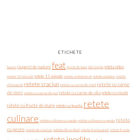
ETICHETE
feat
ciuperci de padure
reteta video
bacon
fructe de mare
idei simple
retete 15 minute
retete asiatice
retete
retete 10 minute
retete ardelenesti
retete craciun
retete cu carne
chinezesti
retete cu carne de miel
de porc
retete cu carne de vita
retete cu creveti
retete cu carne de pui
retete
retete cu fructe de mare
retete cu leurda
culinare
retete
retete culinare cu paste
retete culinare cu peste
cu peste
retete de craciun
retete din ardeal
retete frantuzesti
retete fructe
retete inedite