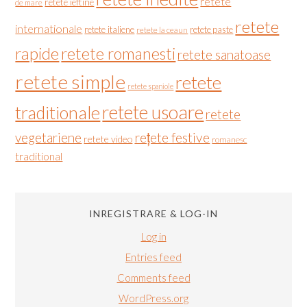
retete
retete ieftine
de mare
retete
internationale
retete italiene
retete paste
retete la ceaun
rapide
retete romanesti
retete sanatoase
retete simple
retete
retete spaniole
retete usoare
traditionale
retete
vegetariene
rețete festive
retete video
romanesc
traditional
INREGISTRARE & LOG-IN
Log in
Entries feed
Comments feed
WordPress.org