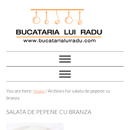
Skip
Skip
Skip
Skip
to
to
to
to
primary
main
primary
footer
navigation
content
sidebar
You are here:
Home
/
Archives for salata de pepene cu
branza
SALATA DE PEPENE CU BRANZA