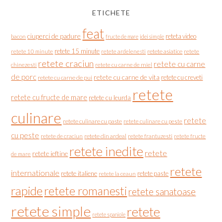
ETICHETE
feat
ciuperci de padure
reteta video
bacon
fructe de mare
idei simple
retete 15 minute
retete asiatice
retete
retete 10 minute
retete ardelenesti
retete craciun
retete cu carne
chinezesti
retete cu carne de miel
de porc
retete cu carne de vita
retete cu creveti
retete cu carne de pui
retete
retete cu fructe de mare
retete cu leurda
culinare
retete
retete culinare cu paste
retete culinare cu peste
cu peste
retete de craciun
retete din ardeal
retete frantuzesti
retete fructe
retete inedite
retete
retete ieftine
de mare
retete
internationale
retete italiene
retete paste
retete la ceaun
rapide
retete romanesti
retete sanatoase
retete simple
retete
retete spaniole