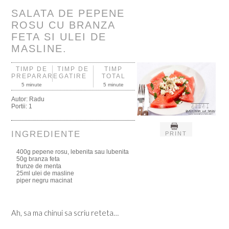
SALATA DE PEPENE
ROSU CU BRANZA
FETA SI ULEI DE
MASLINE.
TIMP DE
TIMP DE
TIMP
PREPARARE
GATIRE
TOTAL
5 minute
5 minute
Autor:
Radu
Portii:
1
INGREDIENTE
PRINT
400g pepene rosu, lebenita sau lubenita
50g branza feta
frunze de menta
25ml ulei de masline
piper negru macinat
Ah, sa ma chinui sa scriu reteta…