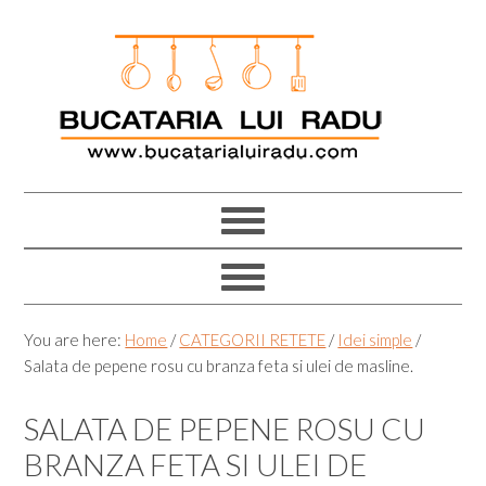
Skip
Skip
Skip
Skip
to
to
to
to
primary
main
primary
footer
navigation
content
sidebar
You are here:
Home
/
CATEGORII RETETE
/
Idei simple
/
Salata de pepene rosu cu branza feta si ulei de masline.
SALATA DE PEPENE ROSU CU
BRANZA FETA SI ULEI DE