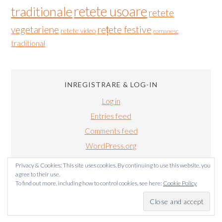
retete usoare
traditionale
retete
vegetariene
rețete festive
retete video
romanesc
traditional
INREGISTRARE & LOG-IN
Log in
Entries feed
Comments feed
WordPress.org
Privacy & Cookies: This site uses cookies. By continuing to use this website, you
agree to their use.
To find out more, including how to control cookies, see here:
Cookie Policy
BUCATARIALUIRADU.COM COPYRIGHT © 2011-2024. TOATE
DREPTURILE SUNT REZERVATE.