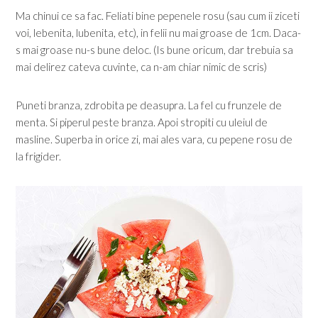
Ma chinui ce sa fac. Feliati bine pepenele rosu (sau cum ii ziceti
voi, lebenita, lubenita, etc), in felii nu mai groase de 1cm. Daca-
s mai groase nu-s bune deloc. (Is bune oricum, dar trebuia sa
mai delirez cateva cuvinte, ca n-am chiar nimic de scris)
Puneti branza, zdrobita pe deasupra. La fel cu frunzele de
menta. Si piperul peste branza. Apoi stropiti cu uleiul de
masline. Superba in orice zi, mai ales vara, cu pepene rosu de
la frigider.