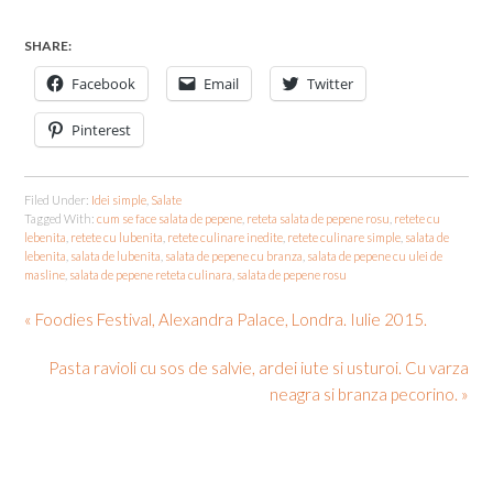
SHARE:
Facebook
Email
Twitter
Pinterest
Filed Under:
Idei simple
,
Salate
Tagged With:
cum se face salata de pepene
,
reteta salata de pepene rosu
,
retete cu
lebenita
,
retete cu lubenita
,
retete culinare inedite
,
retete culinare simple
,
salata de
lebenita
,
salata de lubenita
,
salata de pepene cu branza
,
salata de pepene cu ulei de
masline
,
salata de pepene reteta culinara
,
salata de pepene rosu
« Foodies Festival, Alexandra Palace, Londra. Iulie 2015.
Pasta ravioli cu sos de salvie, ardei iute si usturoi. Cu varza
neagra si branza pecorino. »