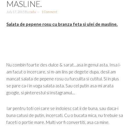
MASLINE.
July 17, 2015
By
radu
1 Comment
Salata de pepene rosu cu branza feta si ulei de masline.
Nu combin foarte des dulce & sarat…asa in genul asta. Insa i-
am facut o incercare, si m-am lins pe degete dupa, desii am
mancat salata de pepene rosu cu furculita si cutitul. Si in plus
se pare ca-i in voga salata asta. Sau cel putin asa-mi arata
google, si pinterestul si instagramul…
Iar pentru toti cei care se indoiesc cat ii de buna, sau daca-i
buna catusi de putin, incercati. Cu o bucata mica, nu trebuie sa
faceti o portie mare. Multi vor fi convertiti, asa ca mine.