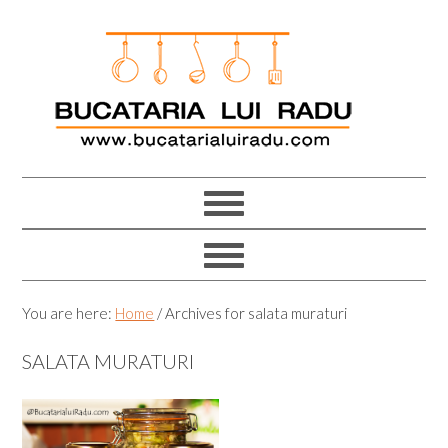
Skip
Skip
Skip
Skip
to
to
to
to
primary
main
primary
footer
navigation
content
sidebar
You are here:
Home
/
Archives for salata muraturi
SALATA MURATURI