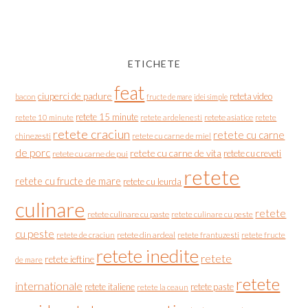
ETICHETE
feat
ciuperci de padure
reteta video
bacon
fructe de mare
idei simple
retete 15 minute
retete asiatice
retete
retete 10 minute
retete ardelenesti
retete craciun
retete cu carne
chinezesti
retete cu carne de miel
de porc
retete cu carne de vita
retete cu creveti
retete cu carne de pui
retete
retete cu fructe de mare
retete cu leurda
culinare
retete
retete culinare cu paste
retete culinare cu peste
cu peste
retete de craciun
retete din ardeal
retete frantuzesti
retete fructe
retete inedite
retete
retete ieftine
de mare
retete
internationale
retete italiene
retete paste
retete la ceaun