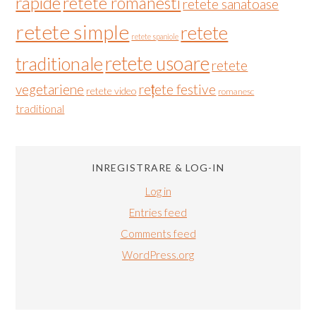
rapide
retete romanesti
retete sanatoase
retete simple
retete
retete spaniole
retete usoare
traditionale
retete
vegetariene
rețete festive
retete video
romanesc
traditional
INREGISTRARE & LOG-IN
Log in
Entries feed
Comments feed
WordPress.org