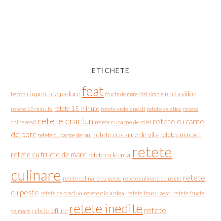
ETICHETE
feat
ciuperci de padure
reteta video
bacon
fructe de mare
idei simple
retete 15 minute
retete asiatice
retete
retete 10 minute
retete ardelenesti
retete craciun
retete cu carne
chinezesti
retete cu carne de miel
de porc
retete cu carne de vita
retete cu creveti
retete cu carne de pui
retete
retete cu fructe de mare
retete cu leurda
culinare
retete
retete culinare cu paste
retete culinare cu peste
cu peste
retete de craciun
retete din ardeal
retete frantuzesti
retete fructe
retete inedite
retete
retete ieftine
de mare