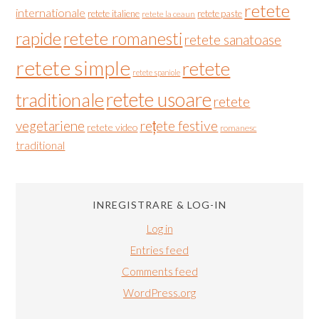
retete
internationale
retete italiene
retete paste
retete la ceaun
rapide
retete romanesti
retete sanatoase
retete simple
retete
retete spaniole
retete usoare
traditionale
retete
vegetariene
rețete festive
retete video
romanesc
traditional
INREGISTRARE & LOG-IN
Log in
Entries feed
Comments feed
WordPress.org