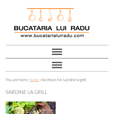
Skip
Skip
Skip
Skip
to
to
to
to
primary
main
primary
footer
navigation
content
sidebar
You are here:
Home
/
Archives for sardine la grill
SARDINE LA GRILL