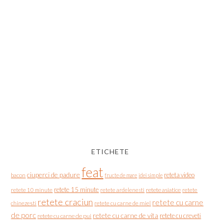
ETICHETE
feat
ciuperci de padure
reteta video
bacon
fructe de mare
idei simple
retete 15 minute
retete asiatice
retete
retete 10 minute
retete ardelenesti
retete craciun
retete cu carne
chinezesti
retete cu carne de miel
de porc
retete cu carne de vita
retete cu creveti
retete cu carne de pui