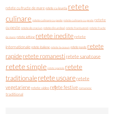
retete
retete cu fructe de mare
retete cu leurda
culinare
retete
retete culinare cu paste
retete culinare cu peste
cu peste
retete de craciun
retete din ardeal
retete frantuzesti
retete fructe
retete inedite
retete
retete ieftine
de mare
retete
internationale
retete italiene
retete paste
retete la ceaun
rapide
retete romanesti
retete sanatoase
retete simple
retete
retete spaniole
retete usoare
traditionale
retete
vegetariene
rețete festive
retete video
romanesc
traditional