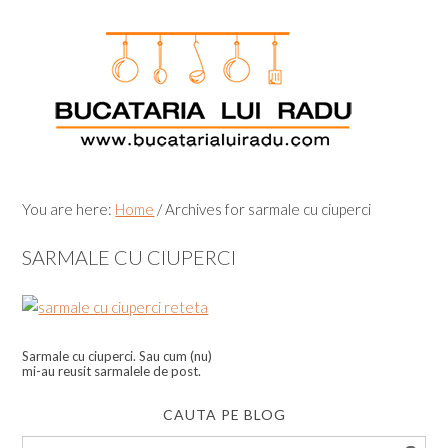
Skip
Skip
Skip
Skip
to
to
to
to
primary
main
primary
footer
navigation
content
sidebar
You are here:
Home
/
Archives for sarmale cu ciuperci
SARMALE CU CIUPERCI
Sarmale cu ciuperci. Sau cum (nu)
mi-au reusit sarmalele de post.
CAUTA PE BLOG