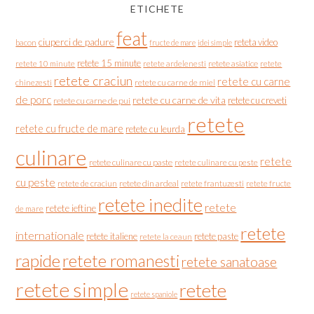
ETICHETE
feat
ciuperci de padure
reteta video
bacon
fructe de mare
idei simple
retete 15 minute
retete asiatice
retete
retete 10 minute
retete ardelenesti
retete craciun
retete cu carne
chinezesti
retete cu carne de miel
de porc
retete cu carne de vita
retete cu creveti
retete cu carne de pui
retete
retete cu fructe de mare
retete cu leurda
culinare
retete
retete culinare cu paste
retete culinare cu peste
cu peste
retete de craciun
retete din ardeal
retete frantuzesti
retete fructe
retete inedite
retete
retete ieftine
de mare
retete
internationale
retete italiene
retete paste
retete la ceaun
rapide
retete romanesti
retete sanatoase
retete simple
retete
retete spaniole