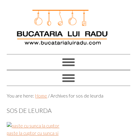
Skip
Skip
Skip
Skip
to
to
to
to
primary
main
primary
footer
navigation
content
sidebar
You are here:
Home
/
Archives for sos de leurda
SOS DE LEURDA