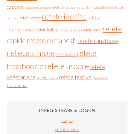
cu peste
retete de craciun
retete din ardeal
retete frantuzesti
retete fructe
retete inedite
retete
retete ieftine
de mare
retete
internationale
retete italiene
retete paste
retete la ceaun
rapide
retete romanesti
retete sanatoase
retete simple
retete
retete spaniole
retete usoare
traditionale
retete
vegetariene
rețete festive
retete video
romanesc
traditional
INREGISTRARE & LOG-IN
Log in
Entries feed