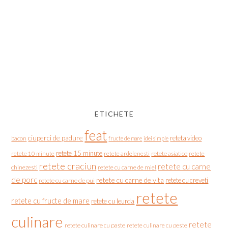
ETICHETE
feat
ciuperci de padure
reteta video
bacon
fructe de mare
idei simple
retete 15 minute
retete asiatice
retete
retete 10 minute
retete ardelenesti
retete craciun
retete cu carne
chinezesti
retete cu carne de miel
de porc
retete cu carne de vita
retete cu creveti
retete cu carne de pui
retete
retete cu fructe de mare
retete cu leurda
culinare
retete
retete culinare cu paste
retete culinare cu peste